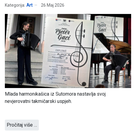
Kategorija:
Art
26 Maj 2026
Mlada harmonikašica iz Sutomora nastavlja svoj
nevjerovatni takmičarski uspjeh.
Pročitaj više …