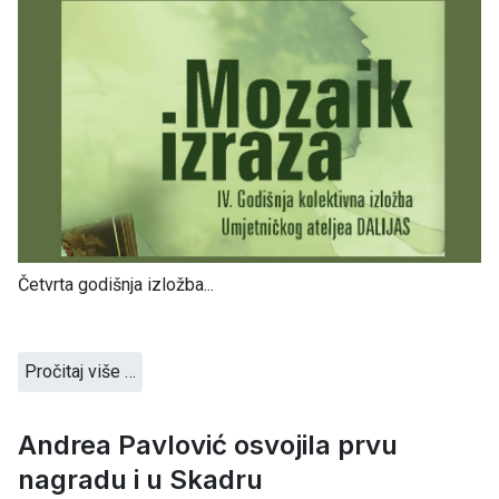
Četvrta godišnja izložba...
Pročitaj više …
Andrea Pavlović osvojila prvu
nagradu i u Skadru