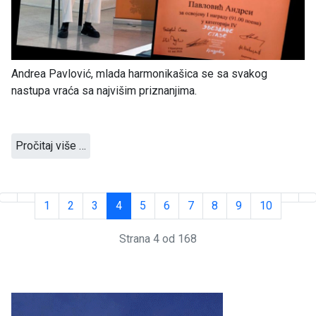
Andrea Pavlović, mlada harmonikašica se sa svakog
nastupa vraća sa najvišim priznanjima.
Pročitaj više …
1
2
3
4
5
6
7
8
9
10
Strana 4 od 168