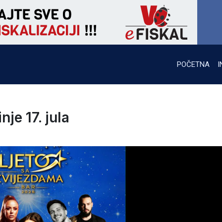
POČETNA
I
je 17. jula