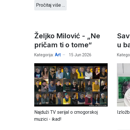
Pročitaj više …
Željko Milović - „Ne
Sav
pričam ti o tome“
u ba
Kategorija:
Art
15 Jun 2026
Kategor
Najduži TV serijal o crnogorskoj
Izložb
muzici - ikad!