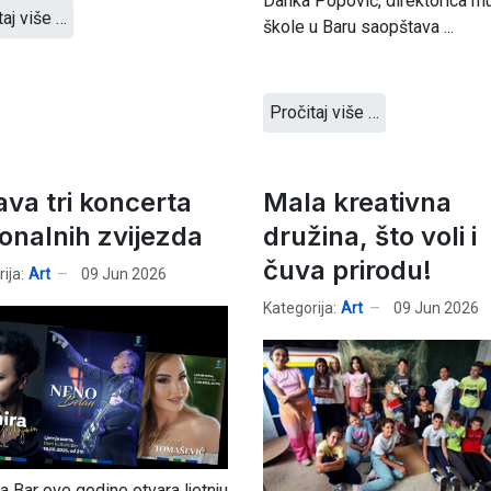
Danka Popović, direktorica m
taj više …
škole u Baru saopštava ...
Pročitaj više …
ava tri koncerta
Mala kreativna
ionalnih zvijezda
družina, što voli i
čuva prirodu!
ija:
Art
09 Jun 2026
Kategorija:
Art
09 Jun 2026
a Bar ove godine otvara ljetnju