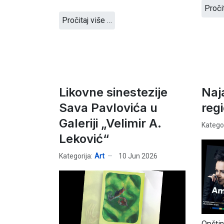
Proči
Pročitaj više …
Likovne sinestezije
Naj
Sava Pavlovića u
reg
Galeriji „Velimir A.
Kategor
Leković“
Kategorija:
Art
10 Jun 2026
Opštin