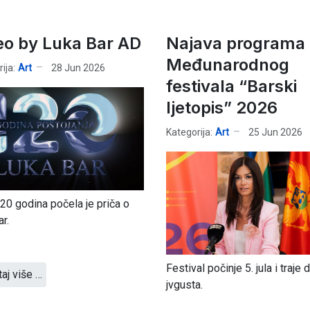
eo by Luka Bar AD
Najava programa 
Međunarodnog
ija:
Art
28 Jun 2026
festivala “Barski
ljetopis” 2026
Kategorija:
Art
25 Jun 2026
120 godina počela je priča o
ar.
Festival počinje 5. jula i traje 
taj više …
jvgusta.