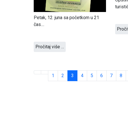
turist
Petak, 12. juna sa početkom u 21
čas....
Proči
Pročitaj više …
1
2
3
4
5
6
7
8