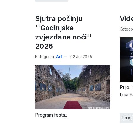
Sjutra počinju
Vid
''Godinjske
Kategor
zvjezdane noći''
2026
Kategorija:
Art
02 Jul 2026
Prije 
Luci B
Program festa...
Proči