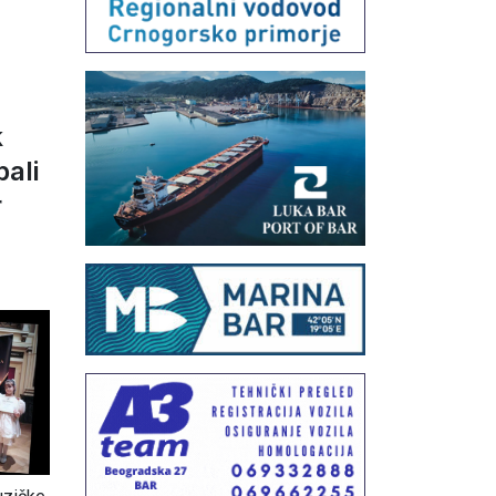
k
ali
r