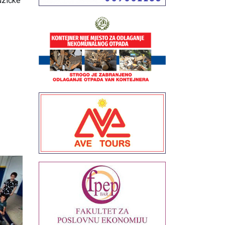
uzičke