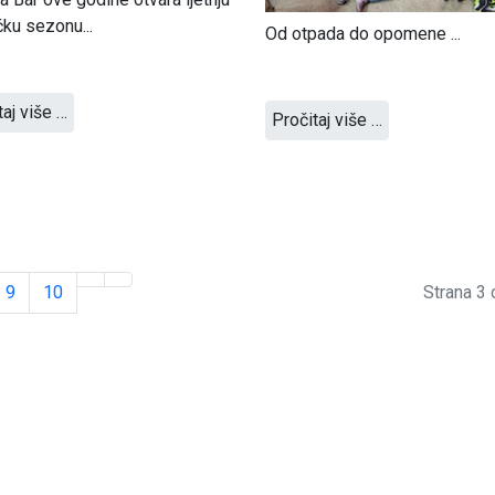
ičku sezonu...
Od otpada do opomene ...
taj više …
Pročitaj više …
9
10
Strana 3