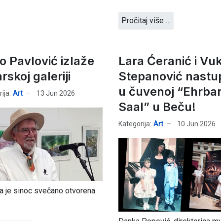
Pročitaj više …
o Pavlović izlaže
Lara Ćeranić i Vu
rskoj galeriji
Stepanović nastup
u čuvenoj “Ehrba
ija:
Art
13 Jun 2026
Saal” u Beču!
Kategorija:
Art
10 Jun 2026
a je sinoc svečano otvorena.