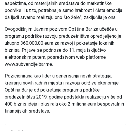
aspektima, od materijalnih sredstava do marketinške
podrške. I uz to, potrebna je samo hrabrost i čista emocija
da ljudi stvarno realizuju ono što žele”, zaključila je ona.
Ovogodišnjim Javnim pozivom Opštine Bar za učešće u
programu podrške razvoju preduzetništva opredijeljeno je
ukupno 360.000,00 eura za razvoj i pokretanje lokalnih
biznisa. Prijave se podnose do 11. maja isključivo
elektronskim putem, posredstvom web platforme
www.subvencije.bar.me.
Pozicionirana kao lider u generisanju novih strategija,
kreiranju novih radnih mjesta i razvoju održive ekonomije,
Opština Bar je od pokretanja programa podrške
preduzetništvu 2019. godine podstakla realizaciju više od
400 biznis ideja i plasirala oko 2 miliona eura bespovratnih
finansijskih sredstava.