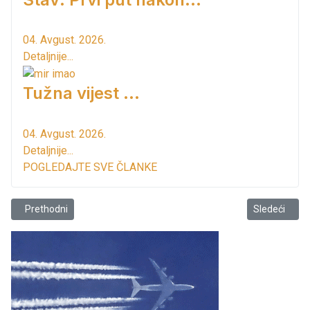
04. Avgust. 2026.
Detaljnije...
Tužna vijest ...
04. Avgust. 2026.
Detaljnije...
POGLEDAJTE SVE ČLANKE
Prethodni članak: Najava takmičenja
Sledeći člana
Prethodni
Sledeći