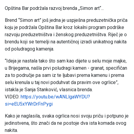
Opština Bar podržala razvoj brenda „Simon art“...
Brend “Simon art” još jedna je uspješna preduzetnička priča
koju je podržala Opština Bar kroz lokalni program podrške
razvoju preduzetništva i ženskog preduzetništva. Riječ je o
brendu koji se temelji na autentičnoj izradi unikatnog nakita
od poludragog kamenja.
“Ideja je nastala tako što sam kao dijete u selu moje majke,
u Brijegama, našla prvi poludragi kamen - granat, specifičan
za to područje pa sam iz te ljubavi prema kamenu i prema
selu krenula u taj novi poduhvat da pravim ove ogrlice”,
istakla je Sanja Stanković, vlasnica brenda.
VIDEO:
https://youtu.be/wANLlgaWYDU?
si=eEU5xYWrDrFnPygi
Kako je naglasila, svaka ogrlica nosi svoju priču i potpuno je
jedinstvena, što znači da ne postoje dva ista komada ovog
nakita.