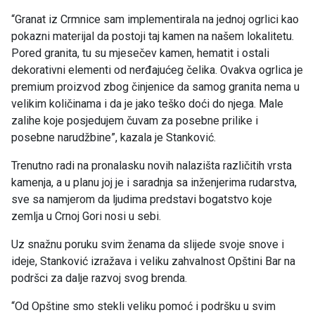
“Granat iz Crmnice sam implementirala na jednoj ogrlici kao
pokazni materijal da postoji taj kamen na našem lokalitetu.
Pored granita, tu su mjesečev kamen, hematit i ostali
dekorativni elementi od nerđajućeg čelika. Ovakva ogrlica je
premium proizvod zbog činjenice da samog granita nema u
velikim količinama i da je jako teško doći do njega. Male
zalihe koje posjedujem čuvam za posebne prilike i
posebne narudžbine”, kazala je Stanković.
Trenutno radi na pronalasku novih nalazišta različitih vrsta
kamenja, a u planu joj je i saradnja sa inženjerima rudarstva,
sve sa namjerom da ljudima predstavi bogatstvo koje
zemlja u Crnoj Gori nosi u sebi.
Uz snažnu poruku svim ženama da slijede svoje snove i
ideje, Stanković izražava i veliku zahvalnost Opštini Bar na
podršci za dalje razvoj svog brenda.
“Od Opštine smo stekli veliku pomoć i podršku u svim