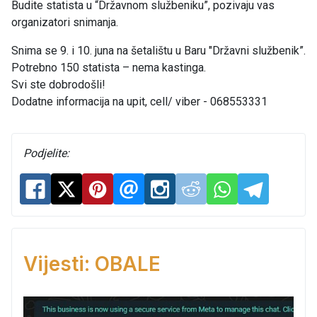
Budite statista u “Državnom službeniku”, pozivaju vas
organizatori snimanja.
Snima se 9. i 10. juna na šetalištu u Baru "Državni službenik”.
Potrebno 150 statista – nema kastinga.
Svi ste dobrodošli!
Dodatne informacija na upit, cell/ viber - 068553331
Podjelite:
Vijesti: OBALE