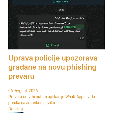
Uprava policije upozorava
građane na novu phishing
prevaru
06. Avgust. 2026.
Prevara se vrši putem aplikacije WhatsApp u vidu
poruka na arapskom jeziku
Detaljnije...