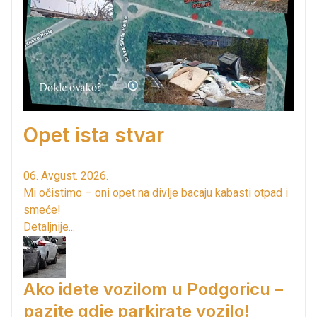
Opet ista stvar
06. Avgust. 2026.
Mi očistimo – oni opet na divlje bacaju kabasti otpad i
smeće!
Detaljnije...
Ako idete vozilom u Podgoricu –
pazite gdje parkirate vozilo!