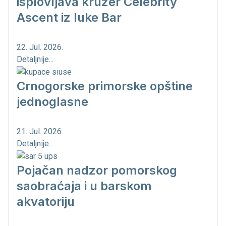
isplovljava kruzer Celebrity
Ascent iz luke Bar
22. Jul. 2026.
Detaljnije...
Crnogorske primorske opštine
jednoglasne
21. Jul. 2026.
Detaljnije...
Pojačan nadzor pomorskog
saobraćaja i u barskom
akvatoriju