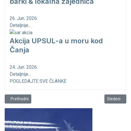
barki & lokalna zajednica
26. Jun. 2026.
Detaljnije...
Akcija UPSUL-a u moru kod
Čanja
24. Jun. 2026.
Detaljnije...
POGLEDAJTE SVE ČLANKE
Prethodni članak: Održan IV Ribolovni dan u luci
Sledeći člana
Prethodni
Sledeći