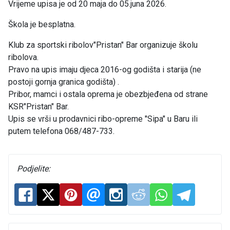
Vrijeme upisa je od 20 maja do 05.juna 2026.
Škola je besplatna.
Klub za sportski ribolov"Pristan" Bar organizuje školu
ribolova.
Pravo na upis imaju djeca 2016-og godišta i starija (ne
postoji gornja granica godišta) .
Pribor, mamci i ostala oprema je obezbjeđena od strane
KSR"Pristan" Bar.
Upis se vrši u prodavnici ribo-opreme "Sipa" u Baru ili
putem telefona 068/487-733.
Podjelite: