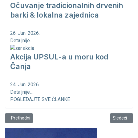
Očuvanje tradicionalnih drvenih
barki & lokalna zajednica
26. Jun. 2026.
Detaljnije...
Akcija UPSUL-a u moru kod
Čanja
24. Jun. 2026.
Detaljnije...
POGLEDAJTE SVE ČLANKE
Prethodni članak: Oprez - Fugu riba sve ćešće u Crnoj Gori
Sledeći člana
Prethodni
Sledeći