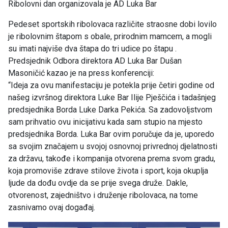
Ribolovni dan organizovala je AD Luka Bar
Pedeset sportskih ribolovaca različite straosne dobi lovilo
je ribolovnim štapom s obale, prirodnim mamcem, a mogli
su imati najviše dva štapa do tri udice po štapu .
Predsjednik Odbora direktora AD Luka Bar Dušan
Masoničić kazao je na press konferenciji:
“Ideja za ovu manifestaciju je potekla prije četiri godine od
našeg izvršnog direktora Luke Bar Ilije Pješčića i tadašnjeg
predsjednika Borda Luke Darka Pekića. Sa zadovoljstvom
sam prihvatio ovu inicijativu kada sam stupio na mjesto
predsjednika Borda. Luka Bar ovim poručuje da je, uporedo
sa svojim značajem u svojoj osnovnoj privrednoj djelatnosti
za državu, takođe i kompanija otvorena prema svom gradu,
koja promoviše zdrave stilove života i sport, koja okuplja
ljude da dođu ovdje da se prije svega druže. Dakle,
otvorenost, zajedništvo i druženje ribolovaca, na tome
zasnivamo ovaj događaj.