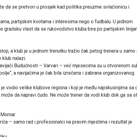
e da se pretvori u prosjek kad politika preuzme svlačionicu i
vama, partijskim kvotama i interesima nego o fudbalu. U jednom
ale gradsku vlast da se rukovodstvo kluba bira po partijskim linija
stoji, a klub je u jednom trenutku tražio čak petog trenera u samo
 klub nalazi.
i navijači Budućnosti – Varvari – već mjesecima su u otvorenom s
polje“, a navijačima je čak bila izrečena i zabrana organizovanog
je vodio velike klubove regiona i koji je među najiskusnijima sa 
 ne može da napravi čudo. Ne može trener da vodi klub dok ga sa s
 Mornar.
iča – samo rad i profesionalci na pravim mjestima i rezultat je
iku.