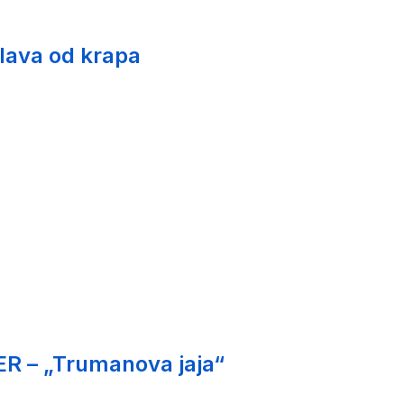
glava od krapa
ER – „Trumanova jaja“