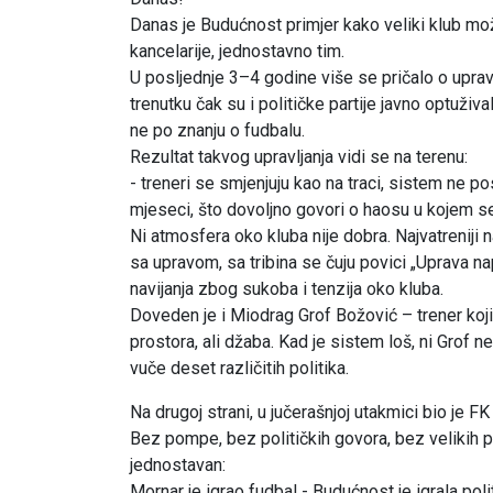
Danas je Budućnost primjer kako veliki klub mož
kancelarije, jednostavno tim.
U posljednje 3–4 godine više se pričalo o upra
trenutku čak su i političke partije javno optuživ
ne po znanju o fudbalu.
Rezultat takvog upravljanja vidi se na terenu:
- treneri se smjenjuju kao na traci, sistem ne po
mjeseci, što dovoljno govori o haosu u kojem se
Ni atmosfera oko kluba nije dobra. Najvatrenij
sa upravom, sa tribina se čuju povici „Uprava na
navijanja zbog sukoba i tenzija oko kluba.
Doveden je i Miodrag Grof Božović – trener koji 
prostora, ali džaba. Kad je sistem loš, ni Grof
vuče deset različitih politika.
Na drugoj strani, u jučerašnjoj utakmici bio je FK
Bez pompe, bez političkih govora, bez velikih pr
jednostavan:
Mornar je igrao fudbal - Budućnost je igrala polit