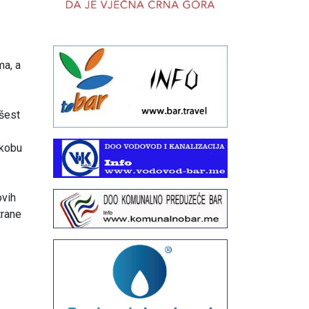
ma, a
 šest
ukobu
ovih
trane