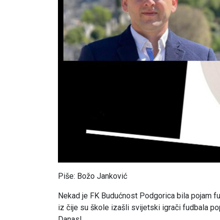
Piše: Božo Janković
Nekad je FK Budućnost Podgorica bila pojam fudba
iz čije su škole izašli svijetski igrači fudbala p
Danas!