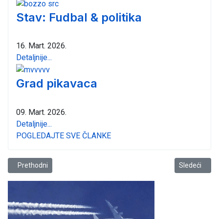
Stav: Fudbal & politika
16. Mart. 2026.
Detaljnije...
Grad pikavaca
09. Mart. 2026.
Detaljnije...
POGLEDAJTE SVE ČLANKE
Prethodni članak: I mojoj duši se žuri
Sledeći člana
Prethodni
Sledeći