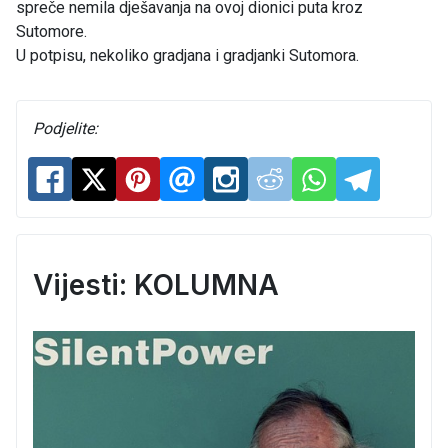
spreče nemila dješavanja na ovoj dionici puta kroz
Sutomore.
U potpisu, nekoliko gradjana i gradjanki Sutomora.
Podjelite:
Vijesti: KOLUMNA