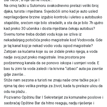
Na crnoj tački u Sutomoru svakodnevno prelazi veliki broj
djaka, turista i mještana. Svjedočili smo kad je auto usled
neprilagodjene brzine izgubio kontrolu i uleteo u autobusko
stajalište, srećom nije bilo stradalih, a sta da je bilo 7h ujutro
kad preko 30 učenika i dosta mještana čekaju autobus?
Svemu tome treba dodati vodu koja se izliva iz
nekadašnjeg potočića preko magistrale kod Vodovoda. Gde
je taj kanal koji je nekad vodio vodu ispod magistrale?
Zatrpan sa kućama koje su se zidale preko njega, a voda
nadje svoj put preko magistrale. Ima prostora pre
podzemnog kanala da se ponovo iskopa i usmjeri voda. E
bas tu zimi ta voda zaledi i ta krivina “izbaci” auta pa završe
gdje završe…
Stiže nam sezona a turisti ne znaju naše crne tačke pa je I
njima taj deo velika pretnja za život, kada tu prelaze ulicu da
odu na plažu…
Pozivamo Opštinu Bar I Sekretarijat za komunalne poslove i
saobraćaj Opštine Bar da hitno reaguju, nadju riješenje i