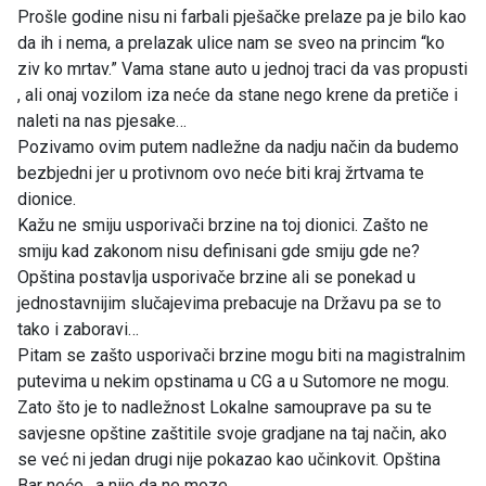
Prošle godine nisu ni farbali pješačke prelaze pa je bilo kao
da ih i nema, a prelazak ulice nam se sveo na princim “ko
ziv ko mrtav.” Vama stane auto u jednoj traci da vas propusti
, ali onaj vozilom iza neće da stane nego krene da pretiče i
naleti na nas pjesake…
Pozivamo ovim putem nadležne da nadju način da budemo
bezbjedni jer u protivnom ovo neće biti kraj žrtvama te
dionice.
Kažu ne smiju usporivači brzine na toj dionici. Zašto ne
smiju kad zakonom nisu definisani gde smiju gde ne?
Opština postavlja usporivače brzine ali se ponekad u
jednostavnijim slučajevima prebacuje na Državu pa se to
tako i zaboravi…
Pitam se zašto usporivači brzine mogu biti na magistralnim
putevima u nekim opstinama u CG a u Sutomore ne mogu.
Zato što je to nadležnost Lokalne samouprave pa su te
savjesne opštine zaštitile svoje gradjane na taj način, ako
se već ni jedan drugi nije pokazao kao učinkovit. Opština
Bar neće , a nije da ne moze...