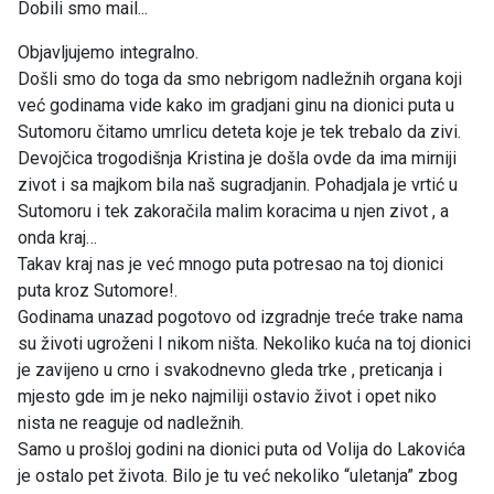
Dobili smo mail...
Objavljujemo integralno.
Došli smo do toga da smo nebrigom nadležnih organa koji
već godinama vide kako im gradjani ginu na dionici puta u
Sutomoru čitamo umrlicu deteta koje je tek trebalo da zivi.
Devojčica trogodišnja Kristina je došla ovde da ima mirniji
zivot i sa majkom bila naš sugradjanin. Pohadjala je vrtić u
Sutomoru i tek zakoračila malim koracima u njen zivot , a
onda kraj…
Takav kraj nas je već mnogo puta potresao na toj dionici
puta kroz Sutomore!.
Godinama unazad pogotovo od izgradnje treće trake nama
su životi ugroženi I nikom ništa. Nekoliko kuća na toj dionici
je zavijeno u crno i svakodnevno gleda trke , preticanja i
mjesto gde im je neko najmiliji ostavio život i opet niko
nista ne reaguje od nadležnih.
Samo u prošloj godini na dionici puta od Volija do Lakovića
je ostalo pet života. Bilo je tu već nekoliko “uletanja” zbog