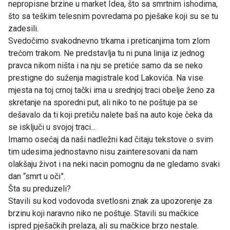
nepropisne brzine u market Idea, što sa smrtnim ishodima,
što sa teškim telesnim povredama po pješake koji su se tu
zadesili.
Svedočimo svakodnevno trkama i preticanjima tom zlom
trećom trakom. Ne predstavlja tu ni puna linija iz jednog
pravca nikom ništa i na nju se pretiće samo da se neko
prestigne do suženja magistrale kod Lakovića. Na vise
mjesta na toj crnoj tački ima u srednjoj traci obelje ženo za
skretanje na sporedni put, ali niko to ne poštuje pa se
dešavalo da ti koji pretiču nalete baš na auto koje čeka da
se isključi u svojoj traci...
Imamo osećaj da naši nadležni kad čitaju tekstove o svim
tim udesima jednostavno nisu zainteresovani da nam
olakšaju život i na neki nacin pomognu da ne gledamo svaki
dan “smrt u oči”.
Šta su preduzeli?
Stavili su kod vodovoda svetlosni znak za upozorenje za
brzinu koji naravno niko ne poštuje. Stavili su mačkice
ispred pješačkih prelaza, ali su mačkice brzo nestale.