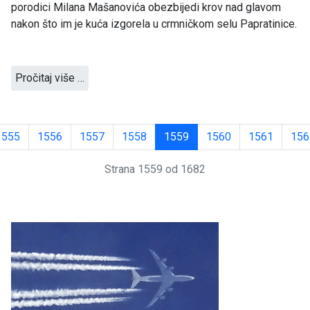
porodici Milana Mašanovića obezbijedi krov nad glavom
nakon što im je kuća izgorela u crmničkom selu Papratinice.
Pročitaj više …
1555
1556
1557
1558
1559
1560
1561
156
Strana 1559 od 1682