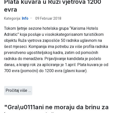
Plata kuvara u Ruži vjetrova 1200
evra
Kategorija:
Info
09 Februar 2018
Tokom ljetnje sezone hotelska grupa “Karisma Hotels
Adriatic” koja posluje u visokokategorisanom turističkom
objektu Ruža vjetrova zaposliće 50 radnika uglavnom na
šest mjeseci. Kompanija ima potrebu za više profila radnika
prvenstveno ugostiteljskog kadra, zatim od pomoćnih
radnika do menadžera. Prijavljivanje kandidata je počelo
danas, a krajnji rok za apliciranje je 1.april. Plata kuvara je od
700 evra (pomoćni) do 1200 evra (glavni kuvar).
Pročitaj više …
"Gra\u0111ani ne moraju da brinu za