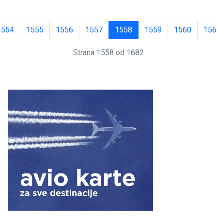
1554
1555
1556
1557
1558
1559
1560
156
Strana 1558 od 1682