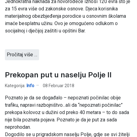
Jednokratna naknada za novorođeče iznosi 120 evra što je
za 15 evra više od zakonske osnove. Djeca korisnika
materijalnog obezbjeđenja porodice u osnovnim školama
imaće besplatnu užinu. Ovo je omogućeno odlukom o
socijalnoj i dječijoj zaštiti u opštini Bar.
Pročitaj više …
Prekopan put u naselju Polje II
Kategorija:
Info
08 Februar 2018
Poznato je da se događalo – nepoznati počinilac obije
trafiku, napravi razbojništvo...ali da “nepoznati počinilac”
prekopa kolovoz u dužini od preko 40 metara – to do sada
nije bila poznata pojava. Poznato je da je put za sada
neprohodan.
Dogodilo se u prigradskom naselju Polje, gdje se svi žitelji