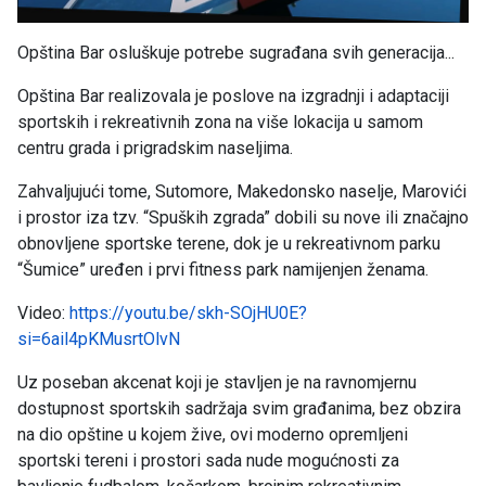
Opština Bar osluškuje potrebe sugrađana svih generacija...
Opština Bar realizovala je poslove na izgradnji i adaptaciji
sportskih i rekreativnih zona na više lokacija u samom
centru grada i prigradskim naseljima.
Zahvaljujući tome, Sutomore, Makedonsko naselje, Marovići
i prostor iza tzv. “Spuških zgrada” dobili su nove ili značajno
obnovljene sportske terene, dok je u rekreativnom parku
“Šumice” uređen i prvi fitness park namijenjen ženama.
Video:
https://youtu.be/skh-SOjHU0E?
si=6ail4pKMusrtOlvN
Uz poseban akcenat koji je stavljen je na ravnomjernu
dostupnost sportskih sadržaja svim građanima, bez obzira
na dio opštine u kojem žive, ovi moderno opremljeni
sportski tereni i prostori sada nude mogućnosti za