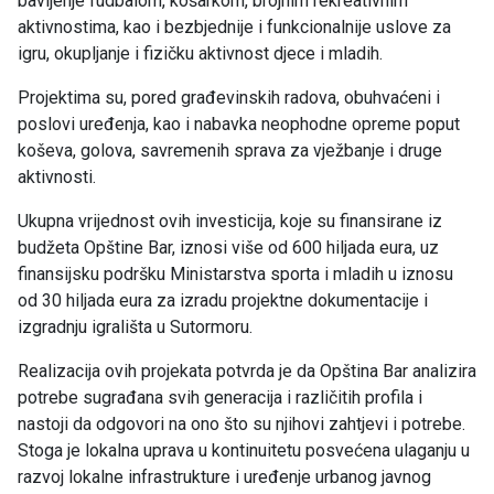
bavljenje fudbalom, košarkom, brojnim rekreativnim
aktivnostima, kao i bezbjednije i funkcionalnije uslove za
igru, okupljanje i fizičku aktivnost djece i mladih.
Projektima su, pored građevinskih radova, obuhvaćeni i
poslovi uređenja, kao i nabavka neophodne opreme poput
koševa, golova, savremenih sprava za vježbanje i druge
aktivnosti.
Ukupna vrijednost ovih investicija, koje su finansirane iz
budžeta Opštine Bar, iznosi više od 600 hiljada eura, uz
finansijsku podršku Ministarstva sporta i mladih u iznosu
od 30 hiljada eura za izradu projektne dokumentacije i
izgradnju igrališta u Sutormoru.
Realizacija ovih projekata potvrda je da Opština Bar analizira
potrebe sugrađana svih generacija i različitih profila i
nastoji da odgovori na ono što su njihovi zahtjevi i potrebe.
Stoga je lokalna uprava u kontinuitetu posvećena ulaganju u
razvoj lokalne infrastrukture i uređenje urbanog javnog