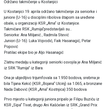
Održano takmičenje u Kostanjici
U Kostanjici 19. aprila održano takmičenje za seniorke i
juniore (U-16) u disciplini ribolova štapom sa uređene
obale, u organizaciji KSR „Ama“ iz Kostanjice.
Takmičare RSK „Rumija“predstavljali su...
Seniorke: Ana Miljanić , Radmila Stević
Juniori (U-16): Luka Vojvodić, Faik Hasanagić, Petar
Popović
Pratilac ekipe bio je Aljo Hasanagić
Zlatnu medalju u kategoriji seniorki osvojila je Ana Miljanić
iz SRK “Rumija” iz Bara.
Ona je ubjedljivo trijumfovala sa 1.950 bodova, srebrna je
bila Tijana Kekić (KSR „Bojana“ Ulcinj) sa 1.065, a bronzane
Nada Dabović (KSR „Ama“ Kostnjica) 350 bodova.
Prvo mjesto u kategoriji juniora pripalo je Filipu Buziću iz
KSR „Sipa“ Tivat, drugo Ani Kašćelan iz SRK „Grand Prix