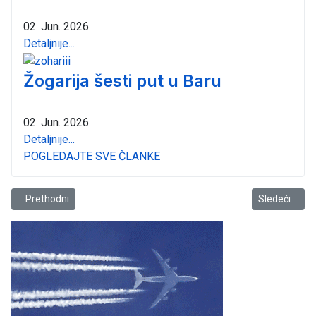
02. Jun. 2026.
Detaljnije...
Žogarija šesti put u Baru
02. Jun. 2026.
Detaljnije...
POGLEDAJTE SVE ČLANKE
Prethodni članak: ŽOK „Luka Bar“ poziva navijače u SC Topolica
Sledeći člana
Prethodni
Sledeći