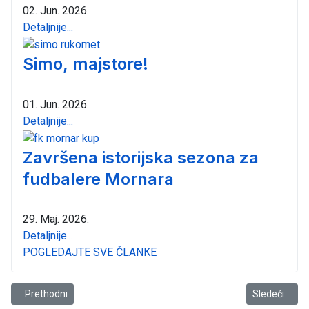
02. Jun. 2026.
Detaljnije...
Simo, majstore!
01. Jun. 2026.
Detaljnije...
Završena istorijska sezona za
fudbalere Mornara
29. Maj. 2026.
Detaljnije...
POGLEDAJTE SVE ČLANKE
Prethodni članak: U Baru ovog vikenda IV Memorijal “Ljubo Jovanovi
Sledeći članak
Prethodni
Sledeći