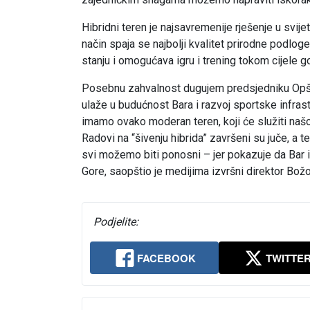
Hibridni teren je najsavremenije rješenje u svije
način spaja se najbolji kvalitet prirodne podlog
stanju i omogućava igru i trening tokom cijele g
Posebnu zahvalnost dugujem predsjedniku Opštine
ulaže u budućnost Bara i razvoj sportske infrast
imamo ovako moderan teren, koji će služiti našo
Radovi na “šivenju hibrida” završeni su juče, a 
svi možemo biti ponosni – jer pokazuje da Bar i
Gore, saopštio je medijima izvršni direktor Bož
Podjelite:
FACEBOOK
TWITTE