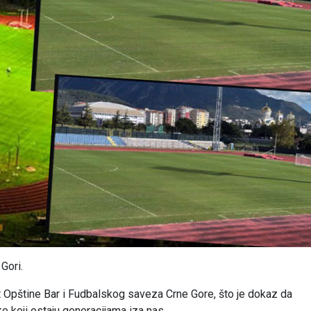
 Gori.
at Opštine Bar i Fudbalskog saveza Crne Gore, što je dokaz da
 koji ostaju generacijama iza nas.