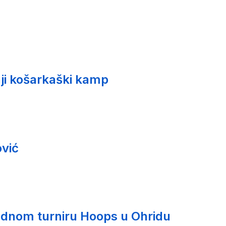
ji košarkaški kamp
vić
nom turniru Hoops u Ohridu