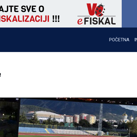
POČETNA
I
!