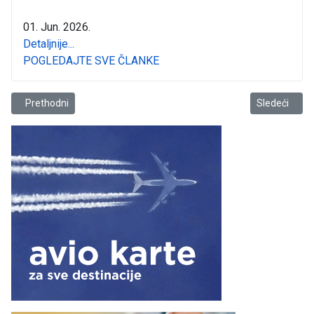
01. Jun. 2026.
Detaljnije...
POGLEDAJTE SVE ČLANKE
Prethodni članak: ŽOK Luka Bar čestitala pobjednicama!
Sledeći člana
Prethodni
Sledeći