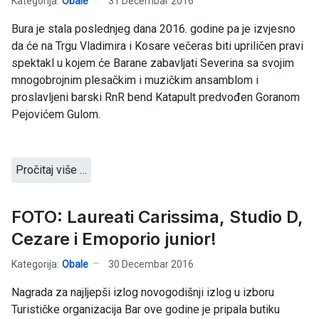
Kategorija:
Obale
31 Decembar 2016
Bura je stala poslednjeg dana 2016. godine pa je izvjesno
da će na Trgu Vladimira i Kosare večeras biti upriličen pravi
spektakl u kojem će Barane zabavljati Severina sa svojim
mnogobrojnim plesačkim i muzičkim ansamblom i
proslavljeni barski RnR bend Katapult predvođen Goranom
Pejovićem Gulom.
Pročitaj više …
FOTO: Laureati Carissima, Studio D,
Cezare i Emoporio junior!
Kategorija:
Obale
30 Decembar 2016
Nagrada za najljepši izlog novogodišnji izlog u izboru
Turističke organizacija Bar ove godine je pripala butiku