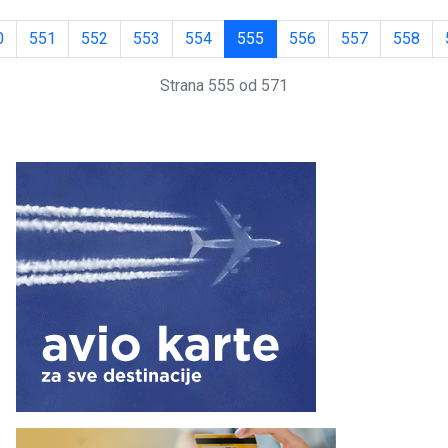
0
551
552
553
554
555
556
557
558
Strana 555 od 571