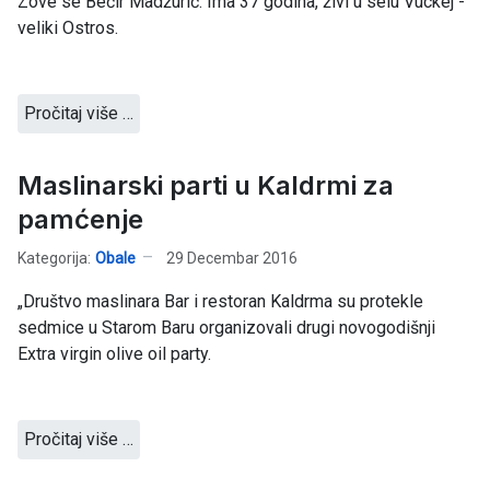
Zove se Bećir Madžurić. Ima 37 godina, živi u selu Vuckej -
veliki Ostros.
Pročitaj više …
Maslinarski parti u Kaldrmi za
pamćenje
Kategorija:
Obale
29 Decembar 2016
„Društvo maslinara Bar i restoran Kaldrma su protekle
sedmice u Starom Baru organizovali drugi novogodišnji
Extra virgin olive oil party.
Pročitaj više …