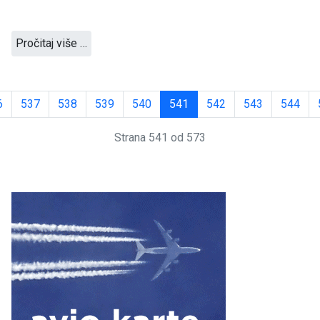
Pročitaj više …
6
537
538
539
540
541
542
543
544
Strana 541 od 573