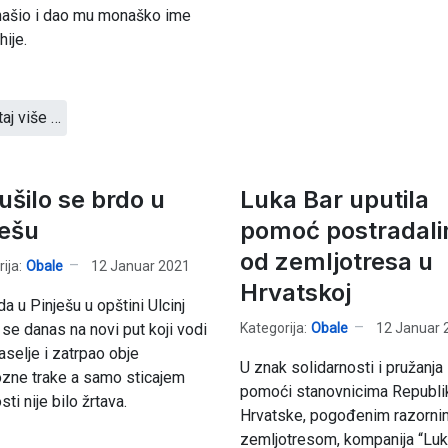
ašio i dao mu monaško ime
hije.
taj više …
ušilo se brdo u
Luka Bar uputila
ješu
pomoć postradal
od zemljotresa u
ija:
Obale
12 Januar 2021
Hrvatskoj
da u Pinješu u opštini Ulcinj
Kategorija:
Obale
12 Januar 
 se danas na novi put koji vodi
aselje i zatrpao obje
U znak solidarnosti i pružanja
zne trake a samo sticajem
pomoći stanovnicima Republi
ti nije bilo žrtava.
Hrvatske, pogođenim razorni
zemljotresom, kompanija “Luk