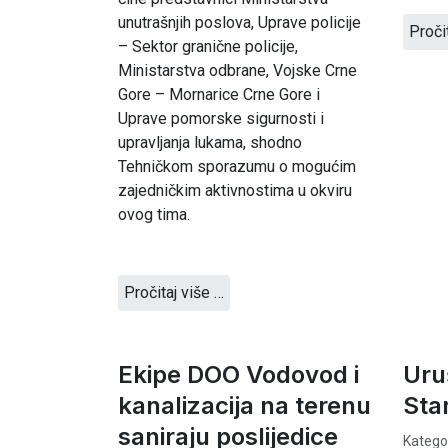
unutrašnjih poslova, Uprave policije
Proči
– Sektor granične policije,
Ministarstva odbrane, Vojske Crne
Gore – Mornarice Crne Gore i
Uprave pomorske sigurnosti i
upravljanja lukama, shodno
Tehničkom sporazumu o mogućim
zajedničkim aktivnostima u okviru
ovog tima.
Pročitaj više …
Ekipe DOO Vodovod i
Uru
kanalizacija na terenu
Sta
saniraju poslijedice
Kategor