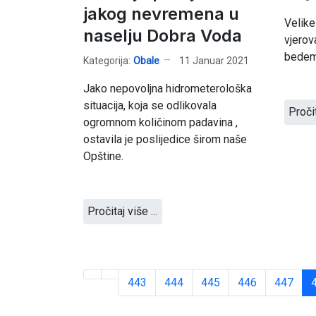
jakog nevremena u
Velike
naselju Dobra Voda
vjerov
bedem
Kategorija:
Obale
11 Januar 2021
Jako nepovoljna hidrometerološka
situacija, koja se odlikovala
Proči
ogromnom količinom padavina ,
ostavila je poslijedice širom naše
Opštine.
Pročitaj više …
443
444
445
446
447