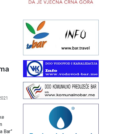
ima
2021
ke
m
a Bar”