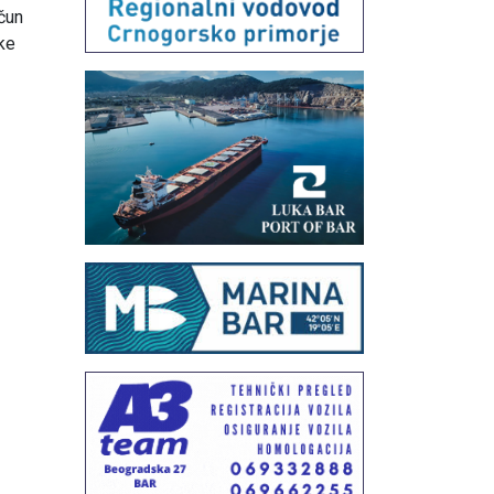
ačun
ike