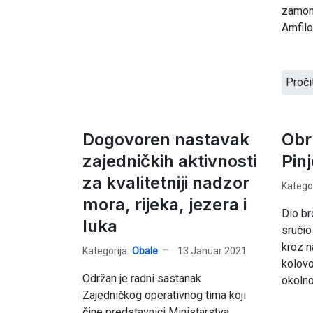
zamon
Amfilo
Proči
Dogovoren nastavak
Obr
zajedničkih aktivnosti
Pin
za kvalitetniji nadzor
Kategor
mora, rijeka, jezera i
Dio br
luka
sručio
kroz n
Kategorija:
Obale
13 Januar 2021
kolovo
Održan je radni sastanak
okolnos
Zajedničkog operativnog tima koji
čine predstavnici Ministarstva