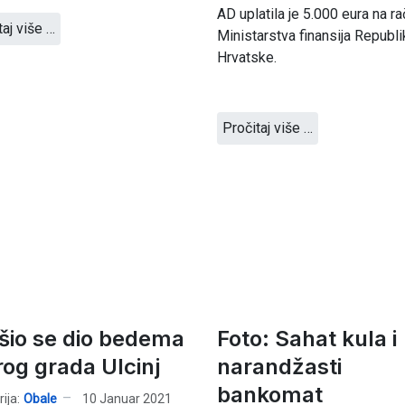
AD uplatila je 5.000 eura na r
taj više …
Ministarstva finansija Republ
Hrvatske.
Pročitaj više …
šio se dio bedema
Foto: Sahat kula i
rog grada Ulcinj
narandžasti
bankomat
ija:
Obale
10 Januar 2021