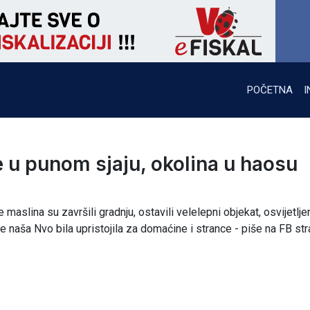
POČETNA
I
je u punom sjaju, okolina u haosu
e maslina su završili gradnju, ostavili velelepni objekat, osvijetlje
 je naša Nvo bila upristojila za domaćine i strance - piše na FB str