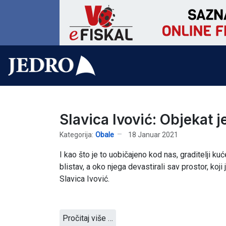
Slavica Ivović: Objekat 
Kategorija:
Obale
18 Januar 2021
I kao što je to uobičajeno kod nas, graditelji kuć
blistav, a oko njega devastirali sav prostor, koji
Slavica Ivović.
Pročitaj više …