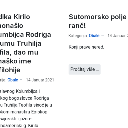
ika Kirilo
Sutomorsko polje
onašio
ranč!
umbijca Rodriga
Kategorija:
Obale
14 Januar 
umu Truhilja
Konji prave nered.
fila, dao mu
aško ime
ilohije
Pročitaj više …
ija:
Obale
14 Januar 2021
lavnog Kolumbijca i
skog bogoslovca Rodriga
 Truhilja Teofila sinoć je u
jskom manastiru Episkop
ajreskli i južno-
lnoamerički g. Kirilo