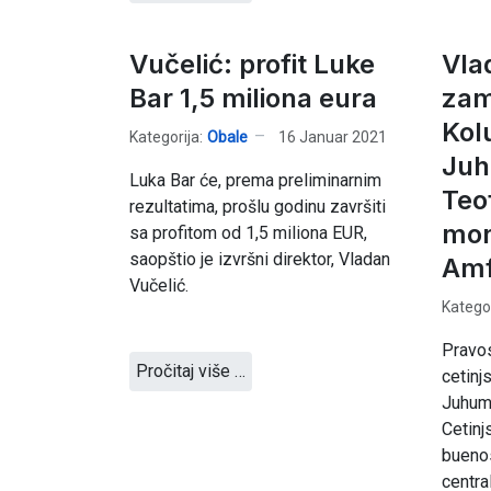
Vučelić: profit Luke
Vlad
Bar 1,5 miliona eura
zam
Kol
Kategorija:
Obale
16 Januar 2021
Juh
Luka Bar će, prema preliminarnim
Teo
rezultatima, prošlu godinu završiti
mon
sa profitom od 1,5 miliona EUR,
saopštio je izvršni direktor, Vladan
Amf
Vučelić.
Kategor
Pravos
Pročitaj više …
cetinj
Juhumu
Cetin
buenos
centra