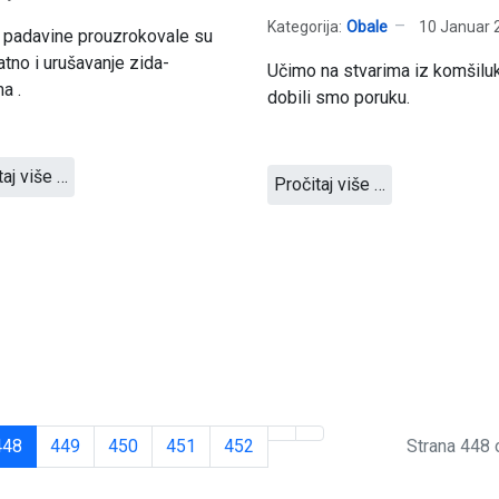
Kategorija:
Obale
10 Januar 
 padavine prouzrokovale su
atno i urušavanje zida-
Učimo na stvarima iz komšilu
a .
dobili smo poruku.
taj više …
Pročitaj više …
448
449
450
451
452
Strana 448 