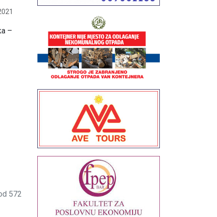
2021
ka –
od 572