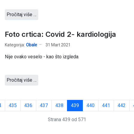
Pročitaj više …
Foto crtica: Covid 2- kardiologija
Kategorija:
Obale
31 Mart 2021
Nije ovako veselo - kao što izgleda.
Pročitaj više …
4
435
436
437
438
439
440
441
442
Strana 439 od 571