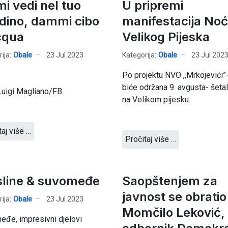
mi vedi nel tuo
U pripremi
rdino, dammi cibo
manifestacija Noć
cqua
Velikog Pijeska
ija:
Obale
23 Jul 2023
Kategorija:
Obale
23 Jul 202
Po projektu NVO ,,Mrkojevići”
biće održana 9. avgusta- šetal
Luigi Magliano/FB
na Velikom pijesku.
taj više …
Pročitaj više …
line & suvomeđe
Saopštenjem za
javnost se obratio
ija:
Obale
23 Jul 2023
Momčilo Leković,
đe, impresivni djelovi