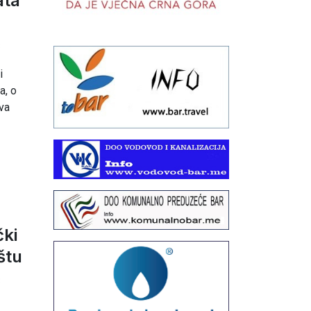
ata
3
i
a, o
va
čki
štu
3