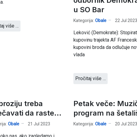
odbornik Demokr
a.
u SO Bar
Kategorija:
Obale
22 Jul 202
taj više …
Leković (Demokrate): Stopirat
kupovinu trajekta AF Francesk
kupovini broda da odlučuje no
vlada
Pročitaj više …
roziju treba
Petak veče: Muzi
čavati da raste...
program na šetali
ija:
Obale
21 Jul 2023
Kategorija:
Obale
20 Jul 202
 oko nas, ako zagledamo i