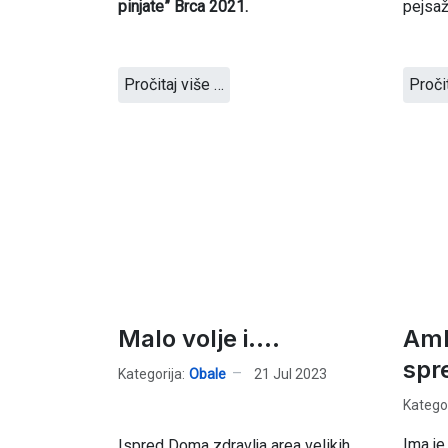
pinjate” Brca 2021.
pejsaž
Pročitaj više …
Proči
Malo volje i....
Amb
spre
Kategorija:
Obale
21 Jul 2023
Kategor
Ima je
Ispred Doma zdravlja area velikih