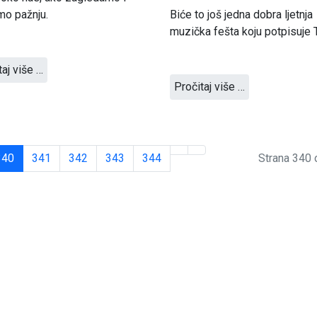
mo pažnju.
Biće to još jedna dobra ljetnja
muzička fešta koju potpisuje 
taj više …
Pročitaj više …
340
341
342
343
344
Strana 340 