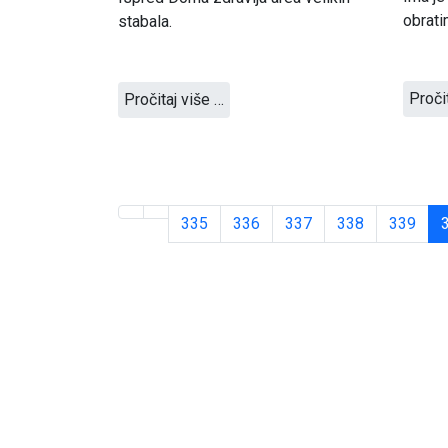
obrati
stabala.
Proči
Pročitaj više …
335
336
337
338
339