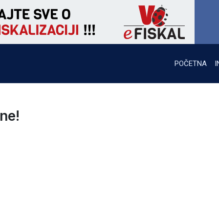
POČETNA
I
ane!