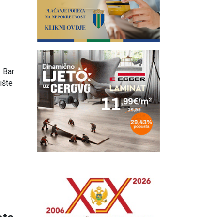
3
- Bar
ište