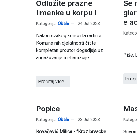
Odložite prazne
Se 
limenke u korpu !
gia
e a
Kategorija:
Obale
24 Jul 2023
Kategor
Nakon svakog koncerta radnici
Komunalnih djelatnosti čiste
kompletan prostor dogadjaja uz
Piše: 
angažovanje mehanizcije.
Proči
Pročitaj više …
Popice
Mas
Kategorija:
Obale
23 Jul 2023
Kategor
Kovačević Milica - “Kroz brvacke
Suvome