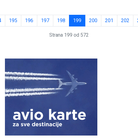
4
195
196
197
198
199
200
201
202
Strana 199 od 572