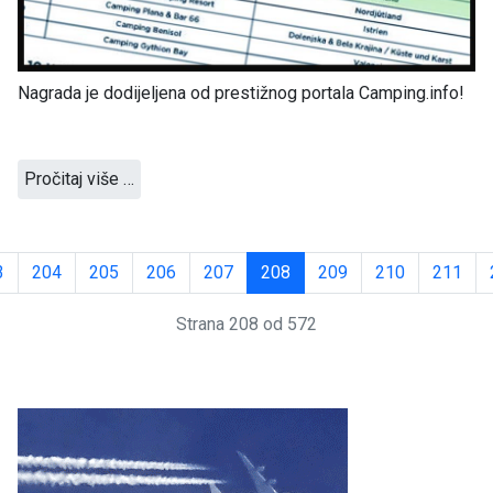
Nagrada je dodijeljena od prestižnog portala Camping.info!
Pročitaj više …
3
204
205
206
207
208
209
210
211
Strana 208 od 572