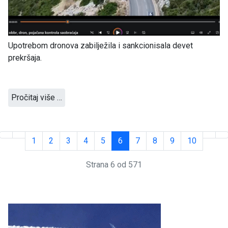
Upotrebom dronova zabilježila i sankcionisala devet
prekršaja.
Pročitaj više …
1
2
3
4
5
6
7
8
9
10
Strana 6 od 571