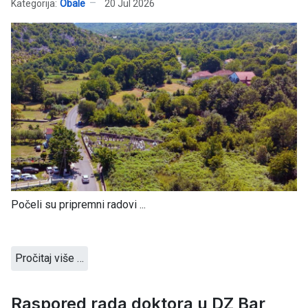
Kategorija:
Obale
20 Jul 2026
Počeli su pripremni radovi ...
Pročitaj više …
Raspored rada doktora u DZ Bar