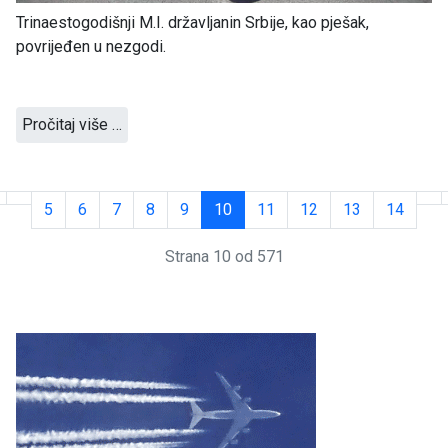
Trinaestogodišnji M.I. državljanin Srbije, kao pješak,
povrijeđen u nezgodi.
Pročitaj više …
5
6
7
8
9
10
11
12
13
14
Strana 10 od 571