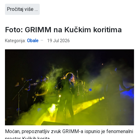
Pročitaj više …
Foto: GRIMM na Kučkim koritima
Kategorija:
Obale
19 Jul 2026
Moćan, prepoznatljiv zvuk GRIMM-a ispunio je fenomenalni
prostor Kučkih korita...