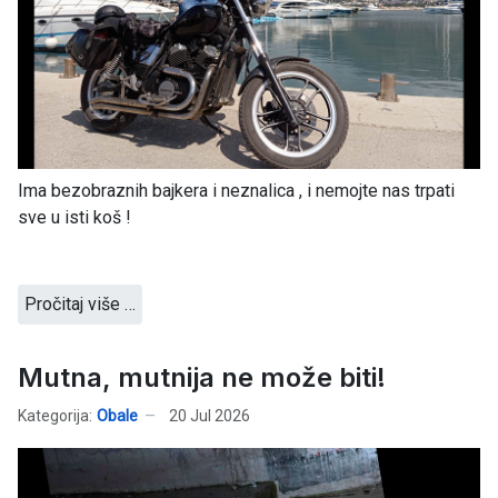
Ima bezobraznih bajkera i neznalica , i nemojte nas trpati
sve u isti koš !
Pročitaj više …
Mutna, mutnija ne može biti!
Kategorija:
Obale
20 Jul 2026