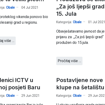
„Za još ljepši gra
ija:
Obale
04 Jul 2021
15. Jula
 proteklog vikenda ponovo bio
Kategorija:
Obale
01 Jul 202
plesaniji grad u regionu.
Obavješatavamo javnost da je
prijavu za „Za još ljepši grad“
taj više …
produžen do 15.jula.
Pročitaj više …
lenici ICTV u
Postavljene nove
noj posjeti Baru
klupe na šetalištu
ija:
Obale
29 Jun 2021
Kategorija:
Obale
29 Jun 202
ička organizacija Bar je juče
U okviru uređenja grada primje