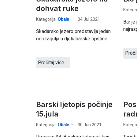
dohvat ruke
Kategor
Kategorija:
Obale
04 Jul 2021
Bar je
najras
Skadarsko jezero predstavlja jedan
od dragulja u djelu barske opštine.
Proči
Pročitaj više …
Barski ljetopis počinje
Pos
15.jula
rad
Kategorija:
Obale
30 Jun 2021
Kategor
Program 34. Barskog ljetopisa koji
Turist