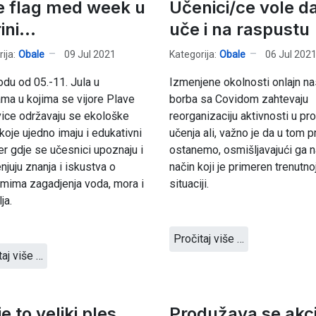
e flag med week u
Učenici/ce vole d
ni...
uče i na raspustu
ija:
Obale
09 Jul 2021
Kategorija:
Obale
06 Jul 202
odu od 05.-11. Jula u
Izmenjene okolnosti onlajn na
ma u kojima se vijore Plave
borba sa Covidom zahtevaju
ice održavaju se ekološke
reorganizaciju aktivnosti u pr
 koje ujedno imaju i edukativni
učenja ali, važno je da u tom 
er gdje se učesnici upoznaju i
ostanemo, osmišljavajući ga n
njuju znanja i iskustva o
način koji je primeren trenutno
mima zagadjenja voda, mora i
situaciji.
ja.
Pročitaj više …
taj više …
je to veliki ples...
Produžava se akci