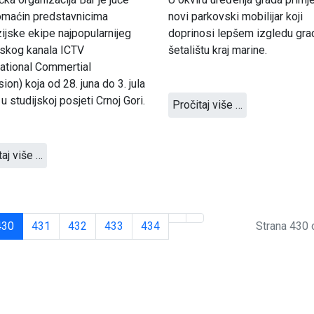
omaćin predstavnicima
novi parkovski mobilijar koji
zijske ekipe najpopularnijeg
doprinosi lepšem izgledu gra
nskog kanala ICTV
šetalištu kraj marine.
national Commertial
sion) koja od 28. juna do 3. jula
 u studijskoj posjeti Crnoj Gori.
Pročitaj više …
taj više …
430
431
432
433
434
Strana 430 