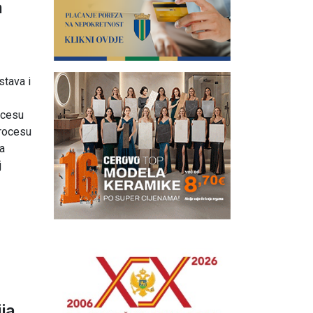
a
1
stava i
ocesu
procesu
a
j
ja