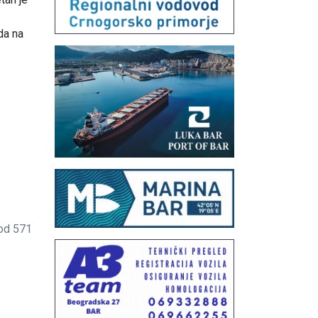
da na
od 571