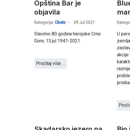
Opština Bar je
Blu
objavila
mari
Kategorija:
Obale
09 Jul 2021
Kategor
Slavimo 80 godina herojske Crne
U peri
Gore, 13.jul 1941-2021.
zemlja
zastav
akcije
karakt
Pročitaj više …
razmje
proble
priobal
Proči
Skadarsko jezero na
Bio 