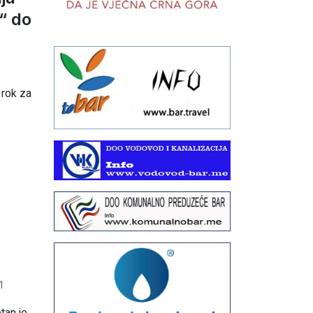
d“ do
1
 rok za
1
tan je