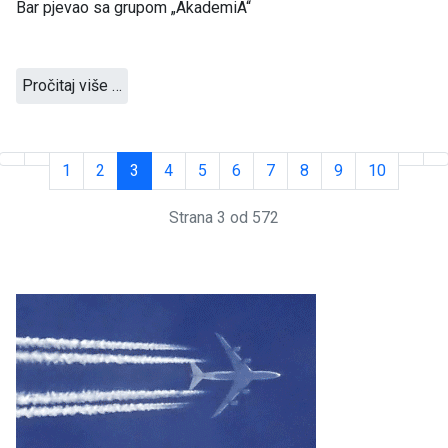
Bar pjevao sa grupom „AkademiA“
Pročitaj više …
1
2
3
4
5
6
7
8
9
10
Strana 3 od 572