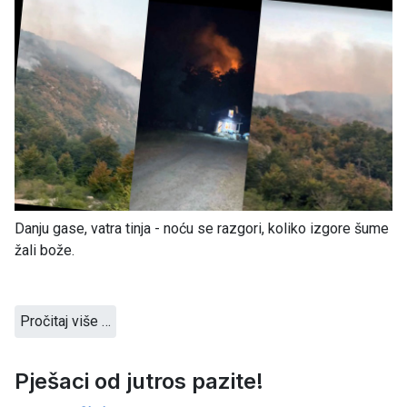
Danju gase, vatra tinja - noću se razgori, koliko izgore šume
žali bože.
Pročitaj više …
Pješaci od jutros pazite!