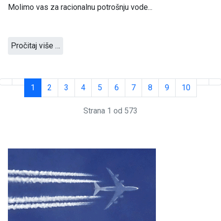
Molimo vas za racionalnu potrošnju vode...
Pročitaj više …
1
2
3
4
5
6
7
8
9
10
Strana 1 od 573