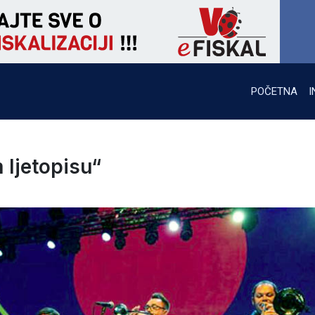
POČETNA
I
 ljetopisu“