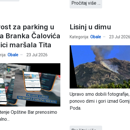
Pročitaj više …
ost za parking u
Lisinj u dimu
ca Branka Čalovića
Kategorija:
Obale
23 Jul 202
ici maršala Tita
ija:
Obale
23 Jul 2026
Upravo smo dobili fotografije
ponovo dimi i gori iznad Gornj
Poda.
tenje Opštine Bar prenosimo
lno...