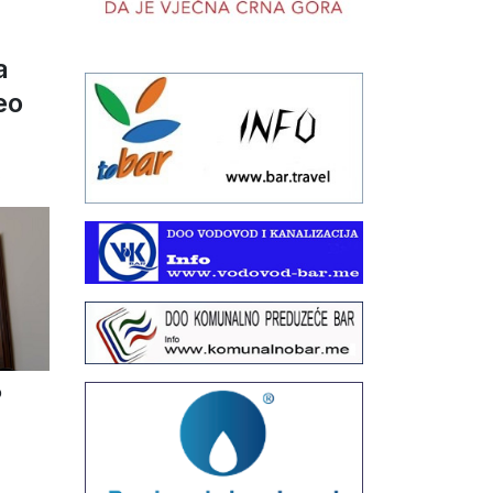
a
eo
6
o