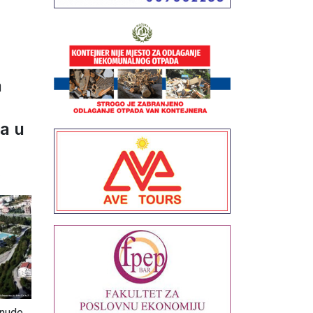
a
a u
6
onude