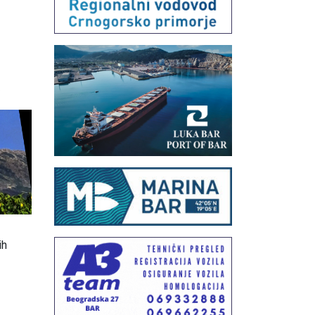
6
,
ih