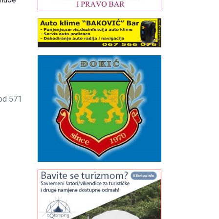
 od 571