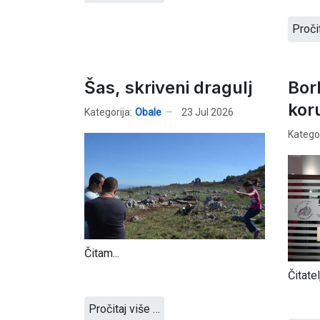
Proči
Šas, skriveni dragulj
Bor
kor
Kategorija:
Obale
23 Jul 2026
Kategor
Čitam...
Čitatel
Pročitaj više …