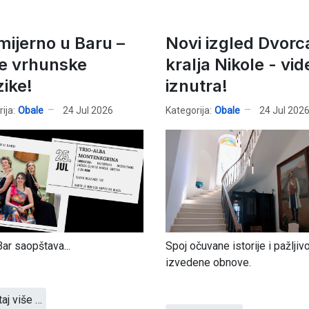
mijerno u Baru –
Novi izgled Dvorc
e vrhunske
kralja Nikole - vid
ike!
iznutra!
ija:
Obale
24 Jul 2026
Kategorija:
Obale
24 Jul 202
ar saopštava...
Spoj očuvane istorije i pažljiv
izvedene obnove.
taj više …