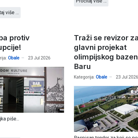
Pročitaj više …
taj više …
ba protiv
Traži se revizor z
upcije!
glavni projekat
olimpijskog bazen
ija:
Obale
23 Jul 2026
Baru
Kategorija:
Obale
23 Jul 202
jka piše...
Raspisan tender za koji se p