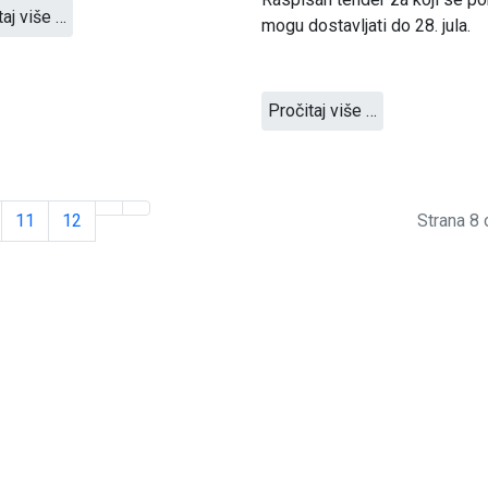
taj više …
mogu dostavljati do 28. jula.
Pročitaj više …
11
12
Strana 8