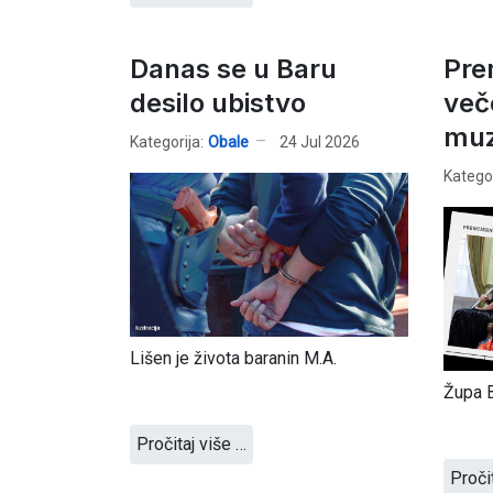
Danas se u Baru
Pre
desilo ubistvo
več
muz
Kategorija:
Obale
24 Jul 2026
Kategor
Lišen je života baranin M.A.
Župa B
Pročitaj više …
Proči