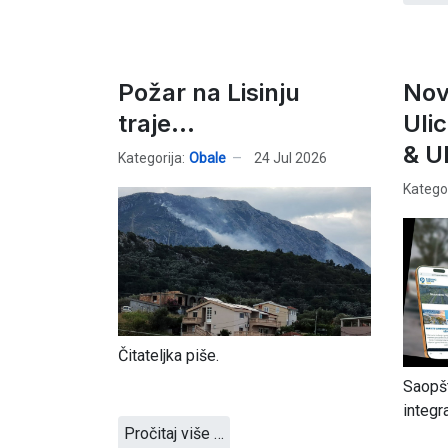
Požar na Lisinju
Nov
traje...
Uli
& Ul
Kategorija:
Obale
24 Jul 2026
Kategor
Čitateljka piše.
Saopš
integra
Pročitaj više …