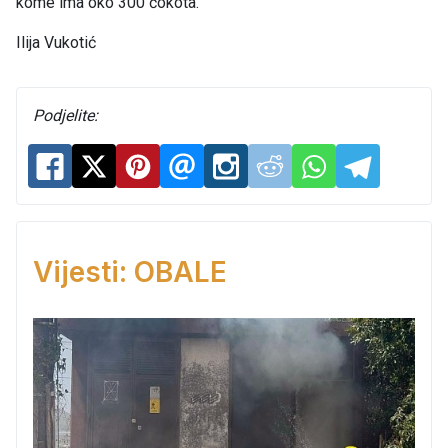
kome ima oko 300 čokota.
Ilija Vukotić
Podjelite:
Vijesti: OBALE