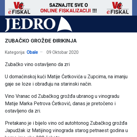
ZUBAČKO GROŽĐE ĐIRIKINJA
Kategorija:
Obale
09 Oktobar 2020
Zubačko vino ostavljeno da zri
U domaćinskoj kući Matije Ćetkovića u Zupcima, na imanju
gaje se loze i obrađuju na starinski način.
Vino Vranac od Zubačkog grožđa ubranog u vinogradu
Matije Marka Petrova Ćetković, danas je pretočeno i
ostavljeno da zri.
Pretakano je i bijelo vino od autohtonog Zubačkog grožđa
Japudžak iz Matijinog vinograda starog petnaest godina u