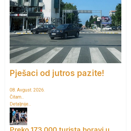
Pješaci od jutros pazite!
08. Avgust. 2026.
Čitam...
Detaljnije...
Preko 173.000 turista boravi u