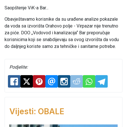
Saopštenje ViK-a Bar...
Obavještavamo korisnike da su urađene analize pokazale
da voda sa izvorišta Orahovo polje - Virpazar nije trenutno
za piće. DOO „Vodovod i kanalizacija“ Bar preporučuje
korisnicima koji se snabdijevaju sa ovog izvorišta da vodu
do daljnjeg koriste samo za tehničke i sanitarne potrebe.
Podjelite:
Vijesti: OBALE