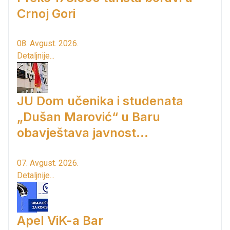
Crnoj Gori
08. Avgust. 2026.
Detaljnije...
JU Dom učenika i studenata
„Dušan Marović“ u Baru
obavještava javnost...
07. Avgust. 2026.
Detaljnije...
Apel ViK-a Bar