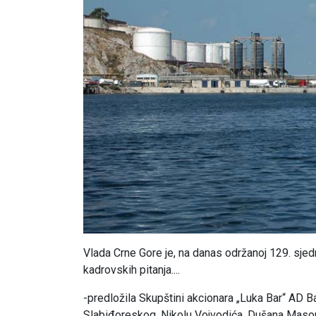
Vlada Crne Gore je, na danas održanoj 129. sjed
kadrovskih pitanja....
-predložila Skupštini akcionara „Luka Bar“ AD 
Slabiđoreskog, Nikolu Vojvodića, Dušana Masoni