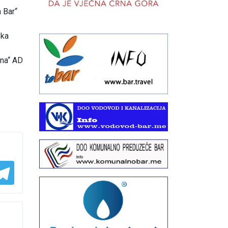
 Bar“
ska
ina“ AD