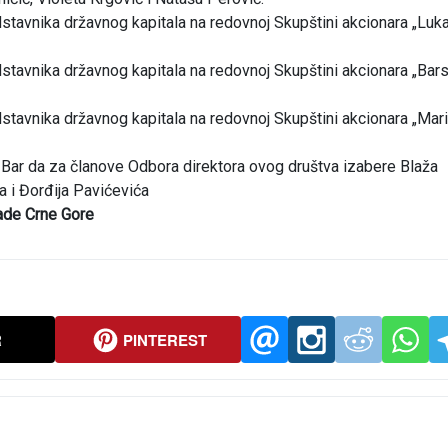
stavnika državnog kapitala na redovnoj Skupštini akcionara „Luka
stavnika državnog kapitala na redovnoj Skupštini akcionara „Bar
stavnika državnog kapitala na redovnoj Skupštini akcionara „Mar
D Bar da za članove Odbora direktora ovog društva izabere Blaža
a i Đorđija Pavićevića
lade Crne Gore
R
PINTEREST