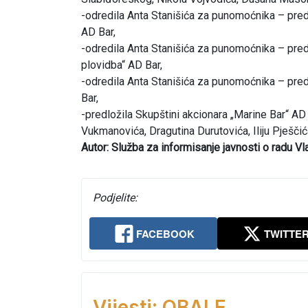
-odredila Anta Stanišića za punomoćnika – pred
AD Bar,
-odredila Anta Stanišića za punomoćnika – pred
plovidba“ AD Bar,
-odredila Anta Stanišića za punomoćnika – pred
Bar,
-predložila Skupštini akcionara „Marine Bar“ A
Vukmanovića, Dragutina Durutovića, Iliju Pješčić
Autor: Služba za informisanje javnosti o radu V
Podjelite:
FACEBOOK
TWITTE
Vijesti: OBALE