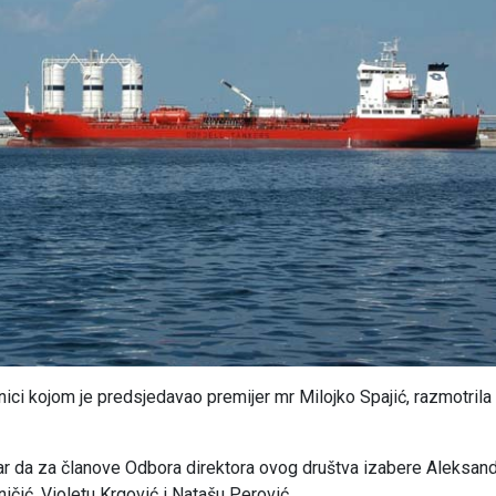
nici kojom je predsjedavao premijer mr Milojko Spajić, razmotrila
Bar da za članove Odbora direktora ovog društva izabere Aleksan
čić, Violetu Krgović i Natašu Perović.