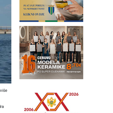
 više
dra