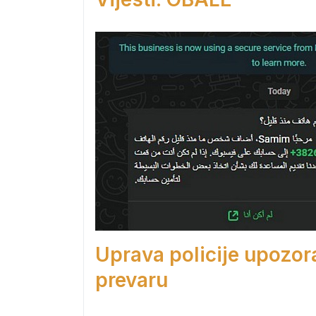
Uprava policije upozor
prevaru