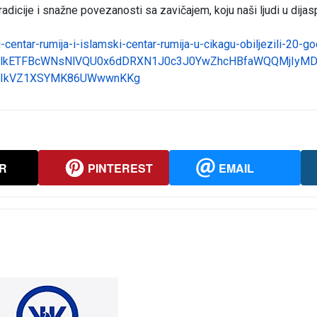
adicije i snažne povezanosti sa zavičajem, koju naši ljudi u dijasp
centar-rumija-i-islamski-centar-rumija-u-cikagu-obiljezili-20-g
icmlkETFBcWNsNlVQU0x6dDRXN1J0c3J0YwZhcHBfaWQQMjIyM
gIkVZ1XSYMK86UWwwnKKg
R
PINTEREST
EMAIL