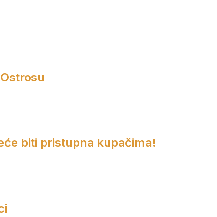
 Ostrosu
eće biti pristupna kupačima!
ci