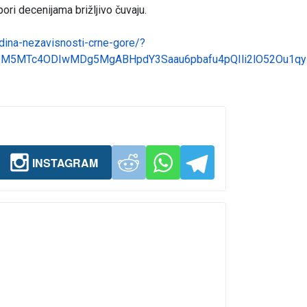
ori decenijama brižljivo čuvaju.
odina-nezavisnosti-crne-gore/?
DM5MTc4ODIwMDg5MgABHpdY3Saau6pbafu4pQIli2lO52Ou1qy
INSTAGRAM