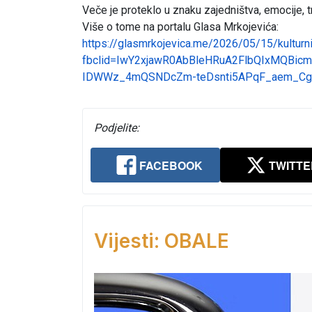
Veče je proteklo u znaku zajedništva, emocije, tr
Više o tome na portalu Glasa Mrkojevića:
https://glasmrkojevica.me/2026/05/15/kulturni-
fbclid=IwY2xjawR0AbBleHRuA2FlbQIxMQB
IDWWz_4mQSNDcZm-teDsnti5APqF_aem_C
Podjelite:
FACEBOOK
TWITTE
Vijesti: OBALE