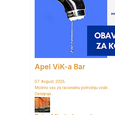
Apel ViK-a Bar
07. Avgust. 2026.
Molimo vas za racionalnu potrošnju vode...
Detaljnije...