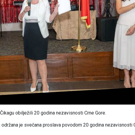
 Čikagu obilježili 20 godina nezavisnosti Crne Gore.
u održana je svečana proslava povodom 20 godina nezavisnosti Cr