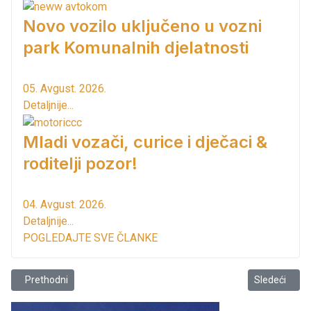
Novo vozilo uključeno u vozni
park Komunalnih djelatnosti
05. Avgust. 2026.
Detaljnije...
Mladi vozači, curice i dječaci &
roditelji pozor!
04. Avgust. 2026.
Detaljnije...
POGLEDAJTE SVE ČLANKE
Prethodni članak: Obilježen Dan Fakulteta za poslovnu ekonomiju i p
Sledeći član
Prethodni
Sledeći