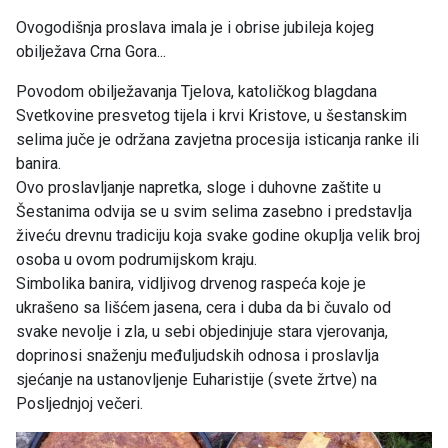
Ovogodišnja proslava imala je i obrise jubileja kojeg
obilježava Crna Gora...
Povodom obilježavanja Tjelova, katoličkog blagdana
Svetkovine presvetog tijela i krvi Kristove, u šestanskim
selima juče je održana zavjetna procesija isticanja ranke ili
banira.
Ovo proslavljanje napretka, sloge i duhovne zaštite u
Šestanima odvija se u svim selima zasebno i predstavlja
živeću drevnu tradiciju koja svake godine okuplja velik broj
osoba u ovom podrumijskom kraju.
Simbolika banira, vidljivog drvenog raspeća koje je
ukrašeno sa lišćem jasena, cera i duba da bi čuvalo od
svake nevolje i zla, u sebi objedinjuje stara vjerovanja,
doprinosi snaženju međuljudskih odnosa i proslavlja
sjećanje na ustanovljenje Euharistije (svete žrtve) na
Posljednjoj večeri.