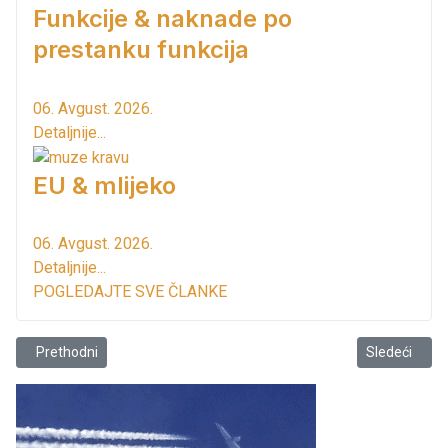
Funkcije & naknade po
prestanku funkcija
06. Avgust. 2026.
Detaljnije...
EU & mlijeko
06. Avgust. 2026.
Detaljnije...
POGLEDAJTE SVE ČLANKE
Prethodni članak: Prva Plava zastavica u Crnoj Gori zavijorila se da
Sledeći član
Prethodni
Sledeći