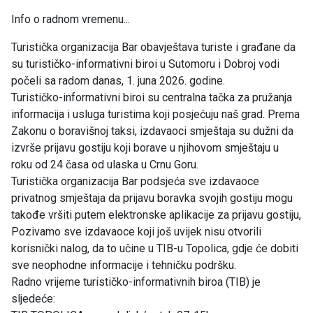
Info o radnom vremenu...
Turistička organizacija Bar obavještava turiste i građane da
su turističko-informativni biroi u Sutomoru i Dobroj vodi
počeli sa radom danas, 1. juna 2026. godine.
Turističko-informativni biroi su centralna tačka za pružanja
informacija i usluga turistima koji posjećuju naš grad. Prema
Zakonu o boravišnoj taksi, izdavaoci smještaja su dužni da
izvrše prijavu gostiju koji borave u njihovom smještaju u
roku od 24 časa od ulaska u Crnu Goru.
Turistička organizacija Bar podsjeća sve izdavaoce
privatnog smještaja da prijavu boravka svojih gostiju mogu
takođe vršiti putem elektronske aplikacije za prijavu gostiju,
Pozivamo sve izdavaoce koji još uvijek nisu otvorili
korisnički nalog, da to učine u TIB-u Topolica, gdje će dobiti
sve neophodne informacije i tehničku podršku.
Radno vrijeme turističko-informativnih biroa (TIB) je
sljedeće: