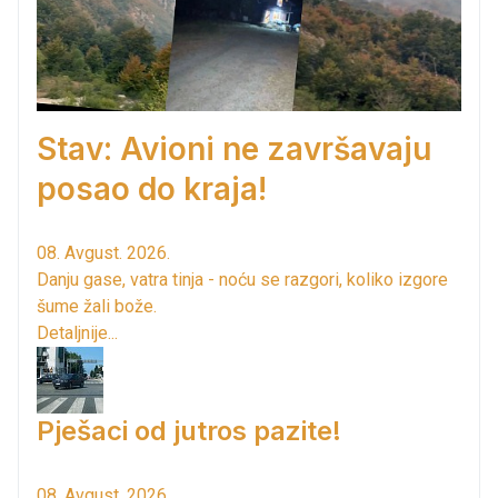
Stav: Avioni ne završavaju
posao do kraja!
08. Avgust. 2026.
Danju gase, vatra tinja - noću se razgori, koliko izgore
šume žali bože.
Detaljnije...
Pješaci od jutros pazite!
08. Avgust. 2026.