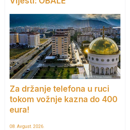
Vijesti: OBALE
Za držanje telefona u ruci
tokom vožnje kazna do 400
eura!
08. Avgust. 2026.