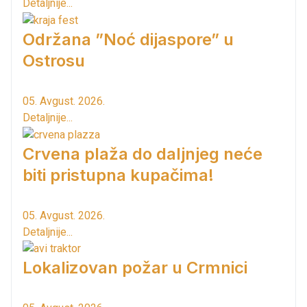
Detaljnije...
Održana ”Noć dijaspore” u
Ostrosu
05. Avgust. 2026.
Detaljnije...
Crvena plaža do daljnjeg neće
biti pristupna kupačima!
05. Avgust. 2026.
Detaljnije...
Lokalizovan požar u Crmnici