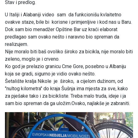
Stav i predlog.
U Italiji i Alabaniji video sam da funkcionišu kvlaitetno
ovakve staze, bile bi korisne i primjenljive i kod nas u Baru.
Dok sam bio menadžer Opštine Bar uz kraći elaborat
predlagao sam ovako nešto i naravno bio spreman da
realizujem.
Nije moralo biti baš ovoliko široko za bicikla, nije moralo biti
zeleno, moglo je i crveno.
Ko god je prelazio granicu Crne Gore, posebno u Albaniju
koja se gradi, sigurno je vidio ovako nešto.
Šetalište kralja Nikole je široko, a cijelom dužinom, od
"nultog kilometra" do kraja Šušnja ima mjesta za sve, kako
za pješake tako i za bicikliste. Treba malo truda, ideje i ja
sam bio spreman da ga uložim.Ovako, najlakše je zabraniti.