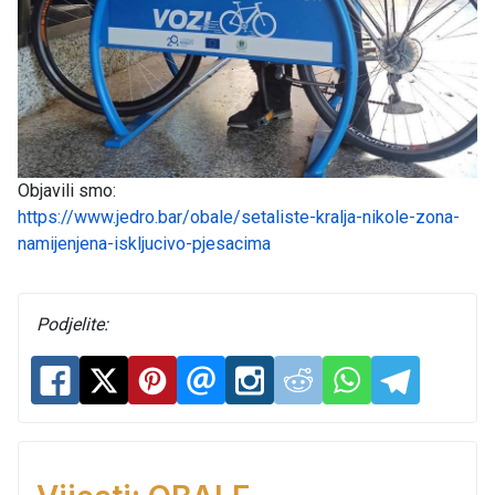
Objavili smo:
https://www.jedro.bar/obale/setaliste-kralja-nikole-zona-
namijenjena-iskljucivo-pjesacima
Podjelite: