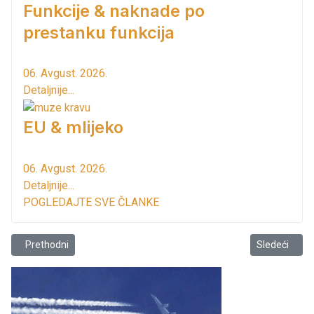
Funkcije & naknade po
prestanku funkcija
06. Avgust. 2026.
Detaljnije...
EU & mlijeko
06. Avgust. 2026.
Detaljnije...
POGLEDAJTE SVE ČLANKE
Prethodni članak: NP Skadarsko jezero UNESCO rezervat biosfere
Sledeći član
Prethodni
Sledeći