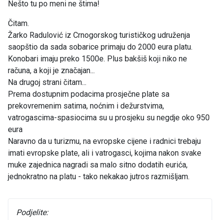
Nešto tu po meni ne štima!
Čitam.
Žarko Radulović iz Crnogorskog turističkog udruženja
saopštio da sada sobarice primaju do 2000 eura platu.
Konobari imaju preko 1500e. Plus bakšiš koji niko ne
računa, a koji je značajan...
Na drugoj strani čitam...
Prema dostupnim podacima prosječne plate sa
prekovremenim satima, noćnim i dežurstvima,
vatrogascima-spasiocima su u prosjeku su negdje oko 950
eura
Naravno da u turizmu, na evropske cijene i radnici trebaju
imati evropske plate, ali i vatrogasci, kojima nakon svake
muke zajednica nagradi sa malo sitno dodatih eurića,
jednokratno na platu - tako nekakao jutros razmišljam.
Podjelite: