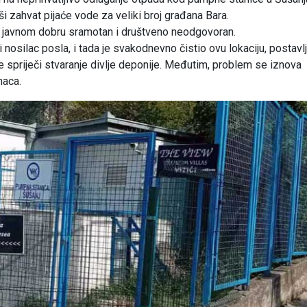
i zahvat pijaće vode za veliki broj građana Bara.
a javnom dobru sramotan i društveno neodgovoran.
nosilac posla, i tada je svakodnevno čistio ovu lokaciju, postavl
e spriječi stvaranje divlje deponije. Međutim, problem se iznova
naca.