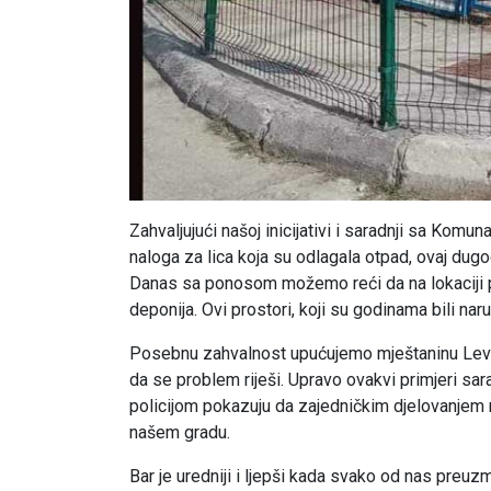
Zahvaljujući našoj inicijativi i saradnji sa Komun
naloga za lica koja su odlagala otpad, ovaj dug
Danas sa ponosom možemo reći da na lokaciji pu
deponija. Ovi prostori, koji su godinama bili na
Posebnu zahvalnost upućujemo mještaninu Leviju
da se problem riješi. Upravo ovakvi primjeri s
policijom pokazuju da zajedničkim djelovanjem 
našem gradu.
Bar je uredniji i ljepši kada svako od nas preuz