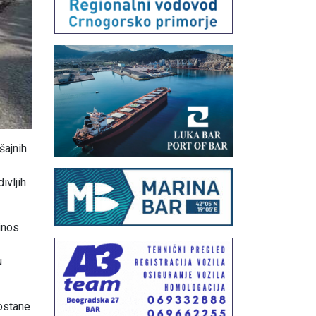
šajnih
ivljih
inos
u
postane