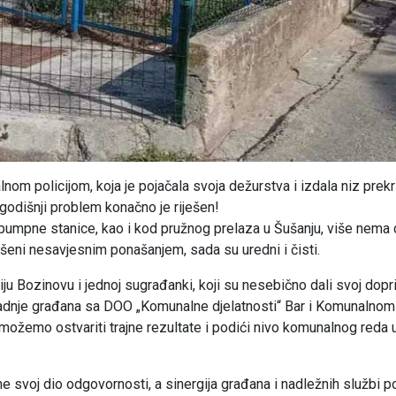
alnom policijom, koja je pojačala svoja dežurstva i izdala niz prekr
ogodišnji problem konačno je riješen!
mpne stanice, kao i kod pružnog prelaza u Šušanju, više nema d
rušeni nesavjesnim ponašanjem, sada su uredni i čisti.
 Bozinovu i jednoj sugrađanki, koji su nesebično dali svoj dopr
aradnje građana sa DOO „Komunalne djelatnosti“ Bar i Komunalnom
možemo ostvariti trajne rezultate i podići nivo komunalnog reda 
me svoj dio odgovornosti, a sinergija građana i nadležnih službi 