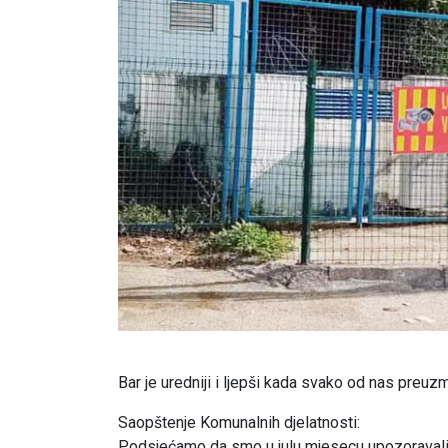
Bar je uredniji i ljepši kada svako od nas preuz
Saopštenje Komunalnih djelatnosti:
Podsjećamo da smo u julu mjesecu upozoravali 