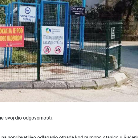
me svoj dio odgovornosti.
na neprihvatljivo odlaganje otpada kod pumpne stanice u Šušanj