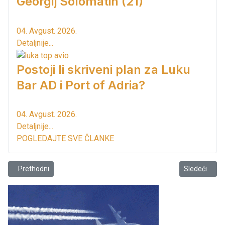
Georgij Solomatin (21)
04. Avgust. 2026.
Detaljnije...
Postoji li skriveni plan za Luku
Bar AD i Port of Adria?
04. Avgust. 2026.
Detaljnije...
POGLEDAJTE SVE ČLANKE
Prethodni članak: Bar: Upis u muzičku školu
Sledeći člana
Prethodni
Sledeći