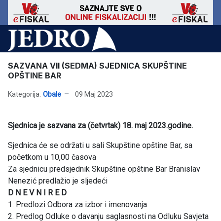
SAZVANA VII (SEDMA) SJEDNICA SKUPŠTINE
OPŠTINE BAR
Kategorija:
Obale
09 Maj 2023
Sjednica je sazvana za (četvrtak) 18. maj 2023.godine.
Sjednica će se održati u sali Skupštine opštine Bar, sa
početkom u 10,00 časova
Za sjednicu predsjednik Skupštine opštine Bar Branislav
Nenezić predlažio je sljedeći
D N E V N I R E D
1. Predlozi Odbora za izbor i imenovanja
2. Predlog Odluke o davanju saglasnosti na Odluku Savjeta