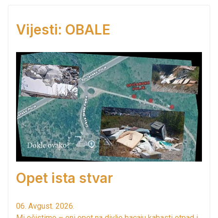
Vijesti: OBALE
Opet ista stvar
06. Avgust. 2026.
Mi očistimo – oni opet na divlje bacaju kabasti otpad i