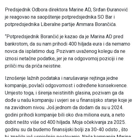
Predsjednik Odbora direktora Marine AD, Srđan Đuranović
je reagovao na saopštenje potpredsjednika SO Bar i
potpredsjednika Liberalne partije Ammara Borančića.
“Potpredsjednik Borančić je kazao da je Marina AD pred
bankrotom, da su nam prihodi 400 hiljada eura i da nemamo
novca da isplatimo dug. Pozivam uvaženog kolegu da ne
iznosi netačne podatke, jer je na odgovornoj poziciji i ne
priliči mu da priča neistine.
Iznošenje lažnih podataka i narušavanje rejtinga jedne
kompanije, povlači odgovornost i određene konsekvence.
Umjesto toga, i širenja neistinitih glasina, pozivam ga da
dođe u našu kompaniju i uvjeri se u finansijsko stanje koje je
na zavidnom nivou. Još jednom da dodam da su u 2024.
godini prihodi kompanije bili oko dva miliona eura, a neto
dobit nešto više od 400 hiljada. Moja očekivanja za 2025.
godinu su da budemo finansijski bolji za 30-40 odsto , što
bi značilo još uspješnije poslovanje. Naša kompanija Marina