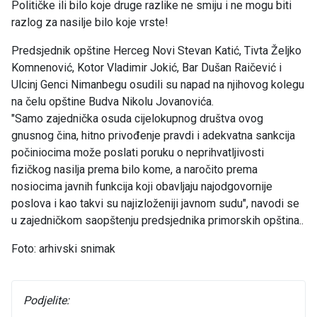
Političke ili bilo koje druge razlike ne smiju i ne mogu biti
razlog za nasilje bilo koje vrste!
Predsjednik opštine Herceg Novi Stevan Katić, Tivta Željko
Komnenović, Kotor Vladimir Jokić, Bar Dušan Raičević i
Ulcinj Genci Nimanbegu osudili su napad na njihovog kolegu
na čelu opštine Budva Nikolu Jovanovića.
"Samo zajednička osuda cijelokupnog društva ovog
gnusnog čina, hitno privođenje pravdi i adekvatna sankcija
počiniocima može poslati poruku o neprihvatljivosti
fizičkog nasilja prema bilo kome, a naročito prema
nosiocima javnih funkcija koji obavljaju najodgovornije
poslova i kao takvi su najizloženiji javnom sudu", navodi se
u zajedničkom saopštenju predsjednika primorskih opština..
Foto: arhivski snimak
Podjelite: