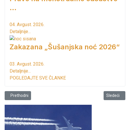
...
04. Avgust. 2026.
Detaljnije...
Zakazana „Šušanjska noć 2026“
03. Avgust. 2026.
Detaljnije...
POGLEDAJTE SVE ČLANKE
Prethodni članak: Barski kalendar & arhiva MCP
Sledeći člana
Prethodni
Sledeći