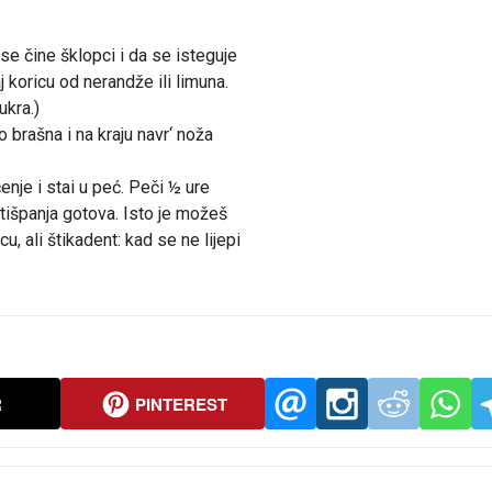
se čine šklopci i da se isteguje
aj koricu od nerandže ili limuna.
ukra.)
 brašna i na kraju navr‘ noža
nje i stai u peć. Peči ½ ure
atišpanja gotova. Isto je možeš
u, ali štikadent: kad se ne lijepi
R
PINTEREST