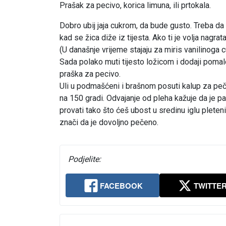
Prašak za pecivo, korica limuna, ili prtokala.
Dobro ubij jaja cukrom, da bude gusto. Treba da 
kad se žica diže iz tijesta. Ako ti je volja nagrat
(U današnje vrijeme stajaju za miris vanilinoga c
Sada polako muti tijesto ložicom i dodaji pomalo
praška za pecivo.
Uli u podmašćeni i brašnom posuti kalup za peče
na 150 gradi. Odvajanje od pleha kažuje da je p
provati tako što ćeš ubost u sredinu iglu pletenic
znači da je dovoljno pečeno.
Podjelite:
FACEBOOK
TWITTE