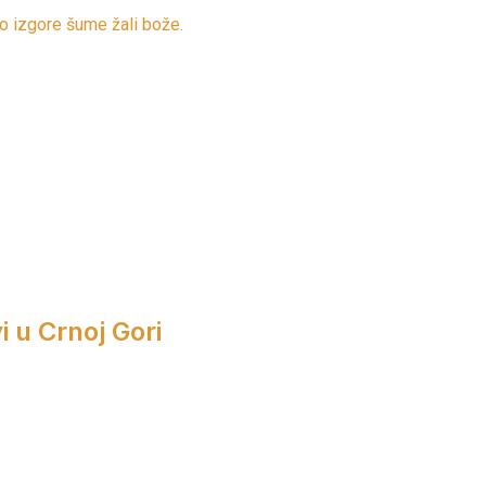
iko izgore šume žali bože.
i u Crnoj Gori