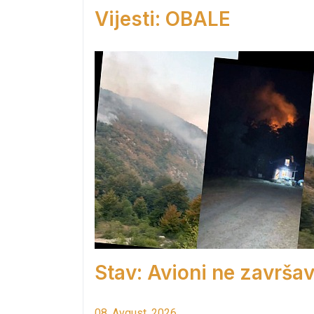
Vijesti: OBALE
Stav: Avioni ne završav
08. Avgust. 2026.