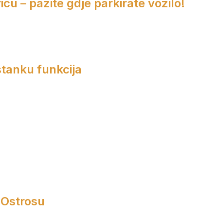
cu – pazite gdje parkirate vozilo!
tanku funkcija
 Ostrosu