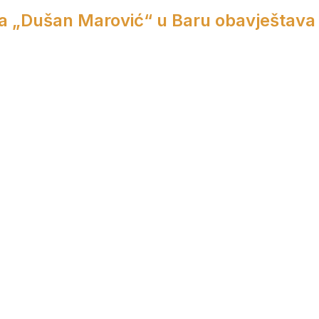
a „Dušan Marović“ u Baru obavještava