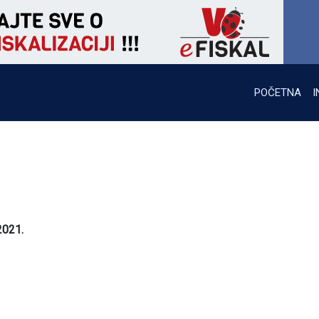
POČETNA
I
2021.