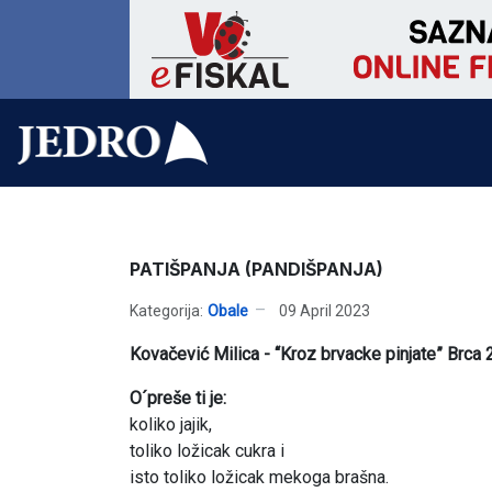
PATIŠPANJA (PANDIŠPANJA)
Kategorija:
Obale
09 April 2023
Kovačević Milica - “Kroz brvacke pinjate” Brca 
O´preše ti je:
koliko jajik,
toliko ložicak cukra i
isto toliko ložicak mekoga brašna.