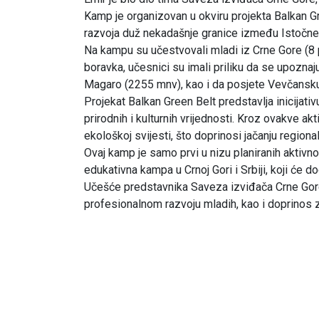
Kamp je organizovan u okviru projekta Balkan Gre
razvoja duž nekadašnje granice između Istočne
Na kampu su učestvovali mladi iz Crne Gore (8
boravka, učesnici su imali priliku da se upoznaj
Magaro (2255 mnv), kao i da posjete Vevčansk
Projekat Balkan Green Belt predstavlja inicijat
prirodnih i kulturnih vrijednosti. Kroz ovakve ak
ekološkoj svijesti, što doprinosi jačanju regio
Ovaj kamp je samo prvi u nizu planiranih aktivn
edukativna kampa u Crnoj Gori i Srbiji, koji će 
Učešće predstavnika Saveza izviđača Crne Gore
profesionalnom razvoju mladih, kao i doprinos 