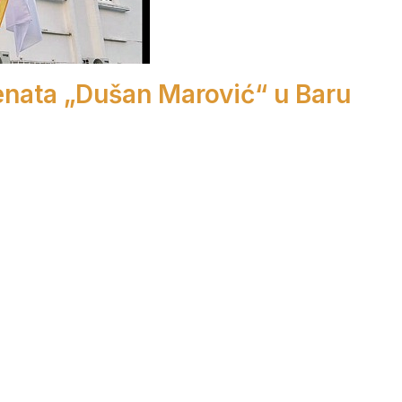
enata „Dušan Marović“ u Baru