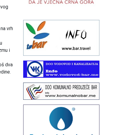
ivog
 na vrh
ju
zmu i
još dva
edine.