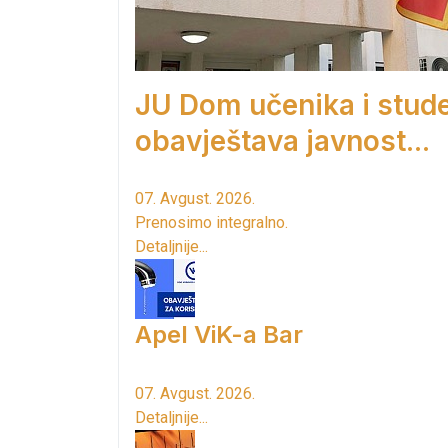
JU Dom učenika i stud
obavještava javnost...
07. Avgust. 2026.
Prenosimo integralno.
Detaljnije...
Apel ViK-a Bar
07. Avgust. 2026.
Detaljnije...