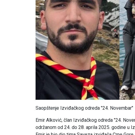
Saopštenje Izviđačkog odreda "24. Novembar"
Emir Alković, član Izviđačkog odreda "24. Nov
održanom od 24. do 28. aprila 2025. godine u I
Emir je bio dio tima Saveza izviđača Crne Gore, 