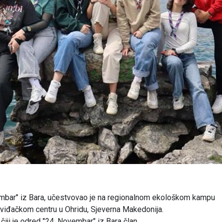
embar" iz Bara, učestvovao je na regionalnom ekološkom kampu
zviđačkom centru u Ohridu, Sjeverna Makedonija.
čiji je odred "24. Novembar" iz Bara član.