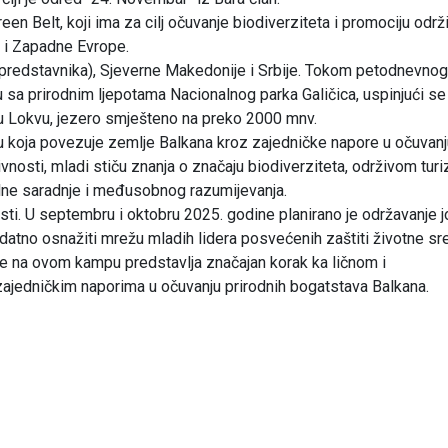
en Belt, koji ima za cilj očuvanje biodiverziteta i promociju održ
 i Zapadne Evrope.
 predstavnika), Sjeverne Makedonije i Srbije. Tokom petodnevnog
u sa prirodnim ljepotama Nacionalnog parka Galičica, uspinjući se
u Lokvu, jezero smješteno na preko 2000 mnv.
ivu koja povezuje zemlje Balkana kroz zajedničke napore u očuvan
tivnosti, mladi stiču znanja o značaju biodiverziteta, održivom turi
nalne saradnje i međusobnog razumijevanja.
osti. U septembru i oktobru 2025. godine planirano je održavanje 
dodatno osnažiti mrežu mladih lidera posvećenih zaštiti životne sr
 na ovom kampu predstavlja značajan korak ka ličnom i
zajedničkim naporima u očuvanju prirodnih bogatstava Balkana.