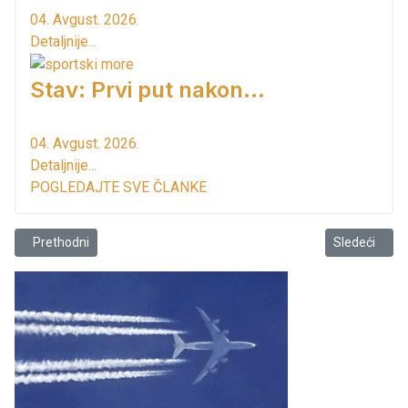
04. Avgust. 2026.
Detaljnije...
Stav: Prvi put nakon…
04. Avgust. 2026.
Detaljnije...
POGLEDAJTE SVE ČLANKE
Prethodni članak: Močvarna staništa u Crnoj Gori nemaju zaštitu dr
Sledeći član
Prethodni
Sledeći