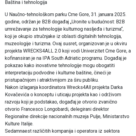
Baština i tehnologija
U Naučno-tehnološkom parku Crne Gore, 31. januara 2025.
godine, održan je B2B događaj „Uronite u budućnost: B2B
umrežavanje za tehnologije kulturnog nasljeđa i turizma“,
koji je okupio stručnjake iz oblasti digitalnih tehnologija,
muzeologije i turizma. Ovaj susret, organizovan je u okviru
projekta WRECKS4ALL 2.0 koji vodi Univerzitet Crne Gore, a
kofinansiran je na IPA South Adriatic programu. Događaj je
pokazao kako inovativne tehnologije mogu obogatiti
interpretaciju podvodne i kulturne baštine, čineći je
pristupačnijom i atraktivnijom za širu publiku.
Nakon izlaganja koordinatora Wrecks4All projekta Darka
Kovačevića o konceptu i uticaju projekta kao i održivom
razvoju koji je podstakao, događaj je otvorio zvanično
otvorio Francesco Longobardi, delegirani direktor
Regionalne direkcije nacionalnih muzeja Pulje, Ministarstvo
Kulture Italije.
Sedamnaest različitih kompanija i operatora iz sektora