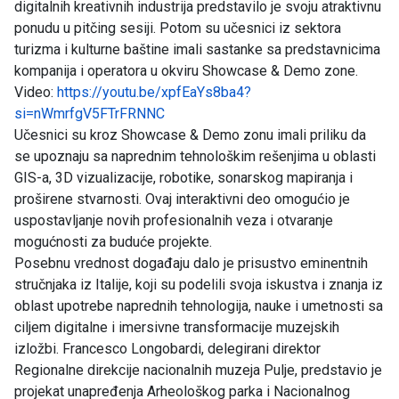
digitalnih kreativnih industrija predstavilo je svoju atraktivnu
ponudu u pitčing sesiji. Potom su učesnici iz sektora
turizma i kulturne baštine imali sastanke sa predstavnicima
kompanija i operatora u okviru Showcase & Demo zone.
Video:
https://youtu.be/xpfEaYs8ba4?
si=nWmrfgV5FTrFRNNC
Učesnici su kroz Showcase & Demo zonu imali priliku da
se upoznaju sa naprednim tehnološkim rešenjima u oblasti
GIS-a, 3D vizualizacije, robotike, sonarskog mapiranja i
proširene stvarnosti. Ovaj interaktivni deo omogućio je
uspostavljanje novih profesionalnih veza i otvaranje
mogućnosti za buduće projekte.
Posebnu vrednost događaju dalo je prisustvo eminentnih
stručnjaka iz Italije, koji su podelili svoja iskustva i znanja iz
oblast upotrebe naprednih tehnologija, nauke i umetnosti sa
ciljem digitalne i imersivne transformacije muzejskih
izložbi. Francesco Longobardi, delegirani direktor
Regionalne direkcije nacionalnih muzeja Pulje, predstavio je
projekat unapređenja Arheološkog parka i Nacionalnog