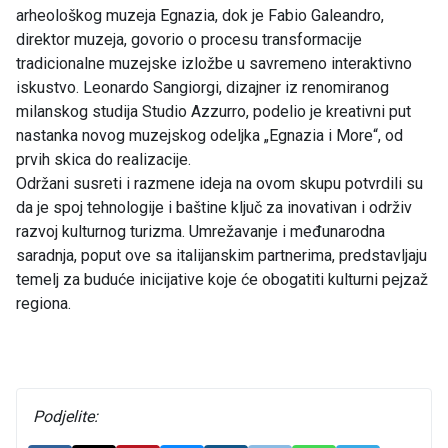
arheološkog muzeja Egnazia, dok je Fabio Galeandro,
direktor muzeja, govorio o procesu transformacije
tradicionalne muzejske izložbe u savremeno interaktivno
iskustvo. Leonardo Sangiorgi, dizajner iz renomiranog
milanskog studija Studio Azzurro, podelio je kreativni put
nastanka novog muzejskog odeljka „Egnazia i More“, od
prvih skica do realizacije.
Održani susreti i razmene ideja na ovom skupu potvrdili su
da je spoj tehnologije i baštine ključ za inovativan i održiv
razvoj kulturnog turizma. Umrežavanje i međunarodna
saradnja, poput ove sa italijanskim partnerima, predstavljaju
temelj za buduće inicijative koje će obogatiti kulturni pejzaž
regiona.
Podjelite: