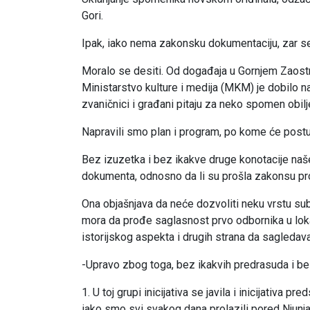
Gori.
Ipak, iako nema zakonsku dokumentaciju, zar se 
Moralo se desiti. Od događaja u Gornjem Zaostru
Ministarstvo kulture i medija (MKM) je dobilo na d
zvaničnici i građani pitaju za neko spomen obilj
Napravili smo plan i program, po kome će postu
Bez izuzetka i bez ikakve druge konotacije naše 
dokumenta, odnosno da li su prošla zakonsu pro
Ona objašnjava da neće dozvoliti neku vrstu sub
mora da prođe saglasnost prvo odbornika u lok
istorijskog aspekta i drugih strana da sagledava 
-Upravo zbog toga, bez ikakvih predrasuda i b
1. U toj grupi inicijativa se javila i inicijativa
iako smo svi svakog dana prolazili pored Njunja, da