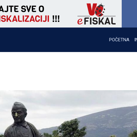
POČETNA
I