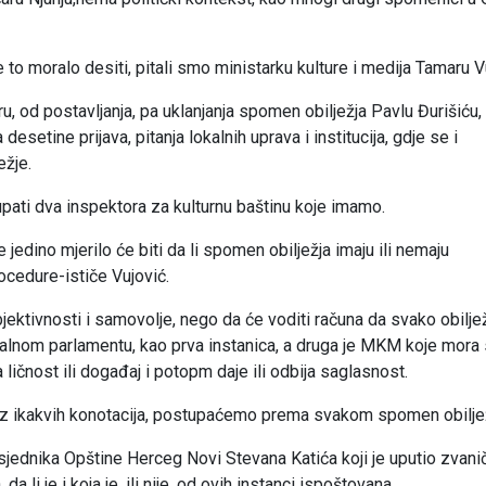
to moralo desiti, pitali smo ministarku kulture i medija Tamaru V
, od postavljanja, pa uklanjanja spomen obilježja Pavlu Đurišiću,
esetine prijava, pitanja lokalnih uprava i institucija, gdje se i
ežje.
pati dva inspektora za kulturnu baštinu koje imamo.
jedino mjerilo će biti da li spomen obilježja imaju ili nemaju
cedure-ističe Vujović.
jektivnosti i samovolje, nego da će voditi računa da svako obilje
alnom parlamentu, kao prva instanica, a druga je MKM koje mora
ličnost ili događaj i potopm daje ili odbija saglasnost.
ez ikakvih konotacija, postupaćemo prema svakom spomen obiljež
 predsjednika Opštine Herceg Novi Stevana Katića koji je uputio zvani
 li je i koja je, ili nije, od ovih instanci ispoštovana.