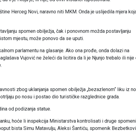
opštine Herceg Novi, naravno niti MKM. Onda je uslijedila mjera koj
ostavljanju spomen obilježja, čak i ponovnom možda postavljanju
 istom mjestu, može ponovo da se uputi.
okalnom parlamentu na glasanje. Ako ona prođe, onda dolazi na
lašava Vujović ne želeći da licitira da li je Njunjo trebalo ili nije
.
j javnosti zbog uklanjanja spomen obilježja „bezazlenom“ liku iz n
potrljaju po nosu i postao dio turističke razglednice grada.
na od podizanja statue.
anku, hoće li inspekcija Ministarstva kontrolisati i druge spomeni
poput bista Simu Matavulju, Aleksi Šantiću, spomenik Bezbetkovi