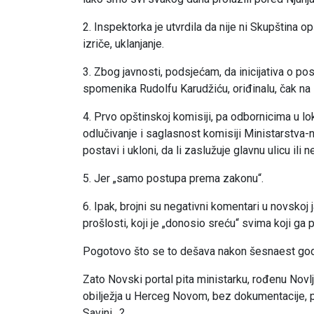
2. Inspektorka je utvrdila da nije ni Skupština 
izriče, uklanjanje.
3. Zbog javnosti, podsjećam, da inicijativa o p
spomenika Rudolfu Karudžiću, oriđinalu, čak na
4. Prvo opštinskoj komisiji, pa odbornicima u l
odlučivanje i saglasnost komisiji Ministarstva-nag
postavi i ukloni, da li zaslužuje glavnu ulicu ili ne
5. Jer „samo postupa prema zakonu“.
6. Ipak, brojni su negativni komentari u novsko
prošlosti, koji je „donosio sreću“ svima koji ga 
Pogotovo što se to dešava nakon šesnaest godi
Zato Novski portal pita ministarku, rođenu Novlj
obilježja u Herceg Novom, bez dokumentacije, 
Savini…?