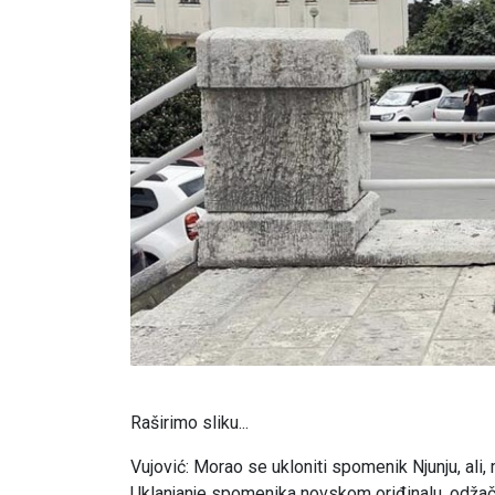
Raširimo sliku...
Vujović: Morao se ukloniti spomenik Njunju, ali,
Uklanjanje spomenika novskom oriđinalu, odžača