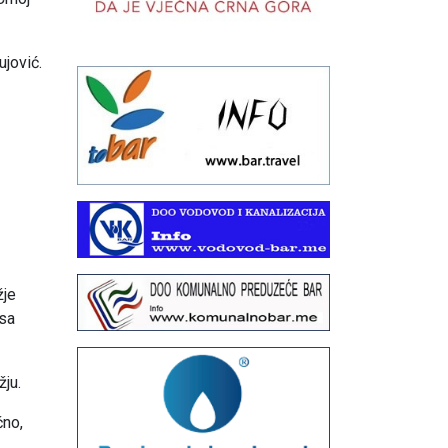
ujović.
žje
 sa
ju.
čno,