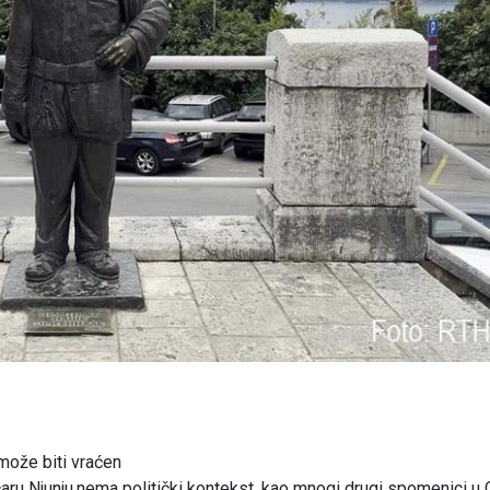
 može biti vraćen
ru Njunju,nema politički kontekst, kao mnogi drugi spomenici u 