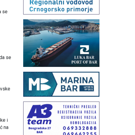
a se
 da se
ovske
ke i
ć na