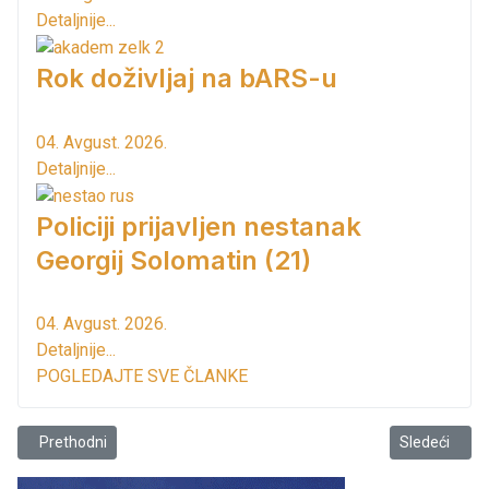
Detaljnije...
Rok doživljaj na bARS-u
04. Avgust. 2026.
Detaljnije...
Policiji prijavljen nestanak
Georgij Solomatin (21)
04. Avgust. 2026.
Detaljnije...
POGLEDAJTE SVE ČLANKE
Prethodni članak: FOTO: Generalka u Ostrosu
Sledeći člana
Prethodni
Sledeći