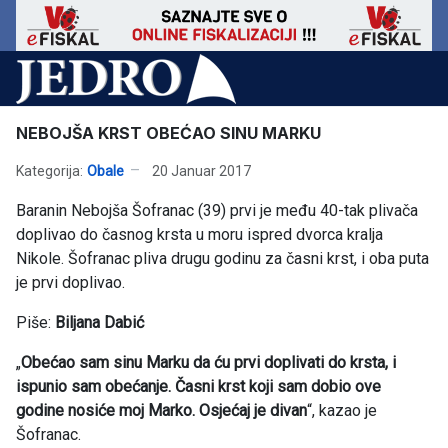
NEBOJŠA KRST OBEĆAO SINU MARKU
Kategorija:
Obale
20 Januar 2017
Baranin Nebojša Šofranac (39) prvi je među 40-tak plivača
doplivao do časnog krsta u moru ispred dvorca kralja
Nikole. Šofranac pliva drugu godinu za časni krst, i oba puta
je prvi doplivao.
Piše:
Biljana Dabić
„
Obećao sam sinu Marku da ću prvi doplivati do krsta, i
ispunio sam obećanje. Časni krst koji sam dobio ove
godine nosiće moj Marko. Osjećaj je divan
“, kazao je
Šofranac.