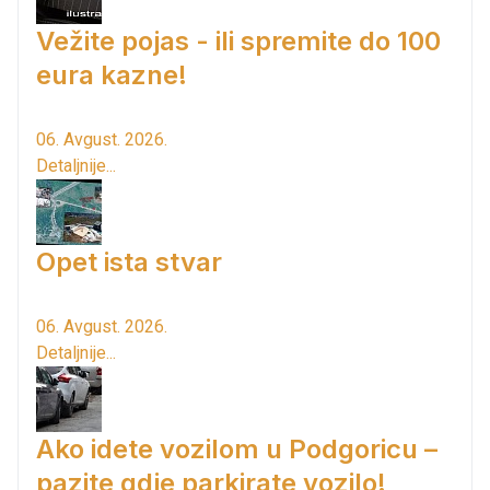
Vežite pojas - ili spremite do 100
eura kazne!
06. Avgust. 2026.
Detaljnije...
Opet ista stvar
06. Avgust. 2026.
Detaljnije...
Ako idete vozilom u Podgoricu –
pazite gdje parkirate vozilo!