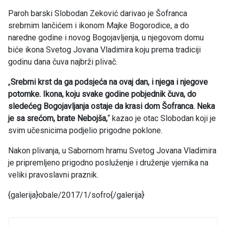
Paroh barski Slobodan Zeković darivao je Šofranca
srebrnim lančićem i ikonom Majke Bogorodice, a do
naredne godine i novog Bogojavljenja, u njegovom domu
biće ikona Svetog Jovana Vladimira koju prema tradiciji
godinu dana čuva najbrži plivač.
„
Srebrni krst da ga podsjeća na ovaj dan, i njega i njegove
potomke. Ikona, koju svake godine pobjednik čuva, do
sledećeg Bogojavljanja ostaje da krasi dom Šofranca. Neka
je sa srećom, brate Nebojša,
“ kazao je otac Slobodan koji je
svim učesnicima podjelio prigodne poklone.
Nakon plivanja, u Sabornom hramu Svetog Jovana Vladimira
je pripremljeno prigodno posluženje i druženje vjernika na
veliki pravoslavni praznik.
{galerija}obale/2017/1/sofro{/galerija}