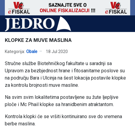
KLOPKE ZA MUVE MASLINA
Kategorija:
Obale
18 Jul 2020
Stručne službe Biotehničkog fakultate u saradnji sa
Upravom za bezbjednost hrane i fitosanitarne poslove su
na području Bara i Ulcinja na šest lokacija postavile klopke
za kontrolu brojnosti muve masline.
Na svim svim lokalitetima postavljene su žute ljepljive
ploče i Mc Phail klopke sa hranidbenim atraktantom.
Kontrola klopki će se vršiti kontinuirano sve do vremena
berbe maslina.