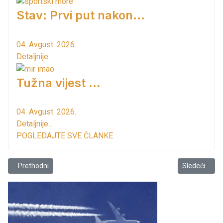
Stav: Prvi put nakon…
04. Avgust. 2026.
Detaljnije...
Tužna vijest ...
04. Avgust. 2026.
Detaljnije...
POGLEDAJTE SVE ČLANKE
Prethodni članak: Stari grad Bar predstavljen na konferenciji proje
Sledeći član
Prethodni
Sledeći