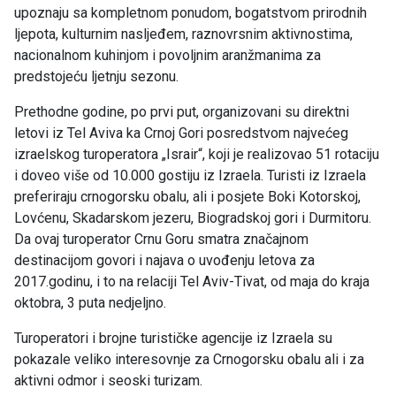
upoznaju sa kompletnom ponudom, bogatstvom prirodnih
ljepota, kulturnim nasljeđem, raznovrsnim aktivnostima,
nacionalnom kuhinjom i povoljnim aranžmanima za
predstojeću ljetnju sezonu.
Prethodne godine, po prvi put, organizovani su direktni
letovi iz Tel Aviva ka Crnoj Gori posredstvom najvećeg
izraelskog turoperatora „Israir“, koji je realizovao 51 rotaciju
i doveo više od 10.000 gostiju iz Izraela. Turisti iz Izraela
preferiraju crnogorsku obalu, ali i posjete Boki Kotorskoj,
Lovćenu, Skadarskom jezeru, Biogradskoj gori i Durmitoru.
Da ovaj turoperator Crnu Goru smatra značajnom
destinacijom govori i najava o uvođenju letova za
2017.godinu, i to na relaciji Tel Aviv-Tivat, od maja do kraja
oktobra, 3 puta nedjeljno.
Turoperatori i brojne turističke agencije iz Izraela su
pokazale veliko interesovnje za Crnogorsku obalu ali i za
aktivni odmor i seoski turizam.