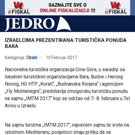
IZRAELCIMA PREZENTIRANA TURISTIČKA PONUDA
BARA
Kategorija:
Obale
10 Februar 2017
Nacionalna turistička organizacija Crne Gore, u saradnji sa
lokalnim turističkim organizacijama Bara, Budve i Herceg
Novog, HG HTP „Korali“, „Budvanska Rivijera“ i agencijom
„Fly Montenegro“, predstavlja crnogorsku turističku ponudu
na sajmu „IMTM 2017“ koji se održao od 7- 8. februara u Tel
Avivu u Izraelu.
Na sajmu turizma „IMTM 2017“, najvećem sajmu te vrste na
istočnom Mediteranu, posjetioci imaju priliku da se